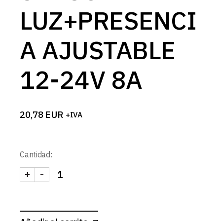
LUZ+PRESENCI
A AJUSTABLE
12-24V 8A
20,78
EUR
+IVA
Cantidad:
+
-
SENSOR DE LUZ+PRESENCIA AJUSTABLE 12-24V 8