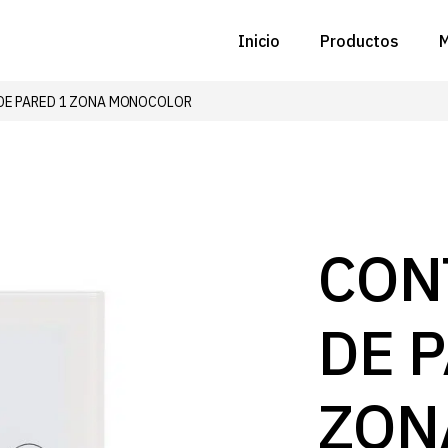
Inicio
Productos
M
DE PARED 1 ZONA MONOCOLOR
C
N
D
C
CON
P
DE 
Z
B
ZON