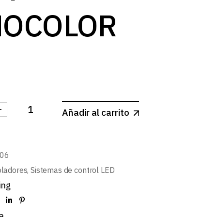
OCOLOR
-
Añadir al carrito
ROLADOR DE PARED 1 ZONA MONOCOLOR cantidad
06
oladores
,
Sistemas de control LED
ing
a