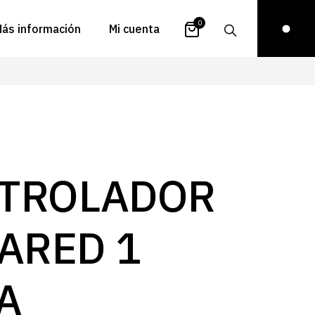
0
ás información
Mi cuenta
atálogos
Login
uestra historia
Carrito
istribuidores
Pedidos
ontacto
Recuperar
TROLADOR
contraseña
FAQs
royectos
PARED 1
ona de inspiración
log
A