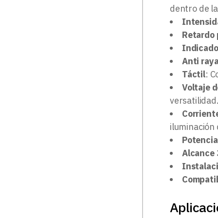
dentro de l
Intensid
Retardo 
Indicado
Anti ray
Táctil
: C
Voltaje 
versatilidad
Corrient
iluminación
Potenci
Alcance
Instalac
Compatib
Aplicac