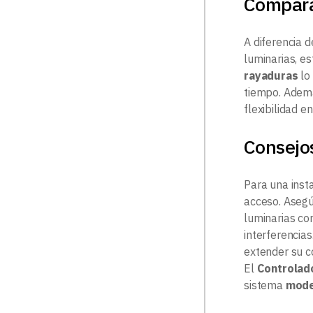
Compar
A diferencia 
luminarias, e
rayaduras
lo
tiempo. Adem
flexibilidad e
Consejos
Para una inst
acceso. Asegú
luminarias co
interferencia
extender su c
El
Controlad
sistema
moder