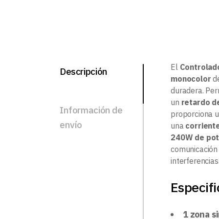
El
Controlad
Descripción
monocolor
de
duradera. Per
un
retardo d
Información de
proporciona u
envío
una
corrient
240W de pot
comunicación
interferencias
Especifi
1 zona s