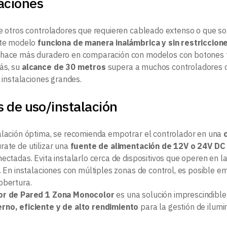
aciones
de otros controladores que requieren cableado extenso o que so
ste modelo
funciona de manera inalámbrica y sin restriccion
 hace más duradero en comparación con modelos con botones f
ás, su
alcance de 30 metros
supera a muchos controladores c
n instalaciones grandes.
 de uso/instalación
alación óptima, se recomienda empotrar el controlador en una
rate de utilizar una
fuente de alimentación de 12V o 24V DC
nectadas. Evita instalarlo cerca de dispositivos que operen en 
s. En instalaciones con múltiples zonas de control, es posible 
obertura.
or de Pared 1 Zona Monocolor
es una solución imprescindible
no, eficiente y de alto rendimiento
para la gestión de ilumi