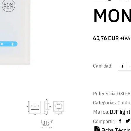
MON
65,76
EUR
+IVA
+
Cantidad:
CONT
Referencia:
030-8
Categorías:
Contr
Marca:
BJF light
Compartir:
Ficha Técnic