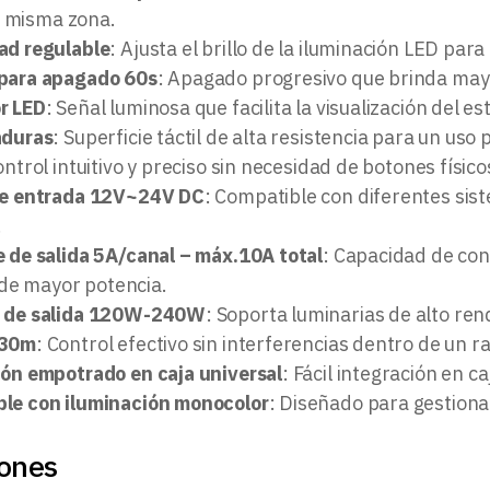
a misma zona.
ad regulable
: Ajusta el brillo de la iluminación LED pa
para apagado 60s
: Apagado progresivo que brinda may
r LED
: Señal luminosa que facilita la visualización del e
aduras
: Superficie táctil de alta resistencia para un uso
ontrol intuitivo y preciso sin necesidad de botones físico
de entrada 12V~24V DC
: Compatible con diferentes sis
.
e de salida 5A/canal – máx.10A total
: Capacidad de co
 de mayor potencia.
a de salida 120W-240W
: Soporta luminarias de alto ren
 30m
: Control efectivo sin interferencias dentro de un 
ión empotrado en caja universal
: Fácil integración en 
le con iluminación monocolor
: Diseñado para gestiona
iones