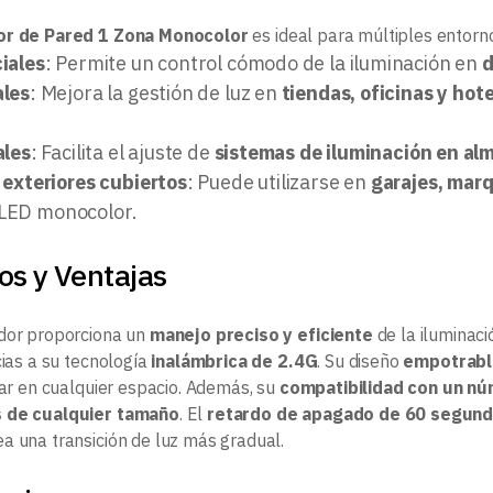
or de Pared 1 Zona Monocolor
es ideal para múltiples entorn
iales
: Permite un control cómodo de la iluminación en
d
les
: Mejora la gestión de luz en
tiendas, oficinas y hot
ales
: Facilita el ajuste de
sistemas de iluminación en alm
 exteriores cubiertos
: Puede utilizarse en
garajes, mar
 LED monocolor.
os y Ventajas
dor proporciona un
manejo preciso y eficiente
de la iluminac
cias a su tecnología
inalámbrica de 2.4G
. Su diseño
empotrable
rar en cualquier espacio. Además, su
compatibilidad con un nú
 de cualquier tamaño
. El
retardo de apagado de 60 segun
a una transición de luz más gradual.