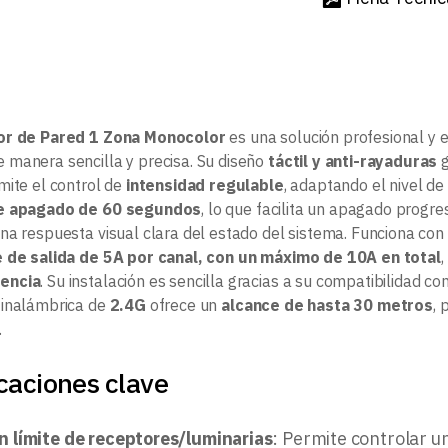
or de Pared 1 Zona Monocolor
es una solución profesional y e
 manera sencilla y precisa. Su diseño
táctil y anti-rayaduras
g
mite el control de
intensidad regulable
, adaptando el nivel de
e apagado de 60 segundos
, lo que facilita un apagado progr
na respuesta visual clara del estado del sistema. Funciona con
e de salida de 5A por canal, con un máximo de 10A en total
,
encia
. Su instalación es sencilla gracias a su compatibilidad co
 inalámbrica de
2.4G
ofrece un
alcance de hasta 30 metros
, 
.
caciones clave
in límite de receptores/luminarias
: Permite controlar u