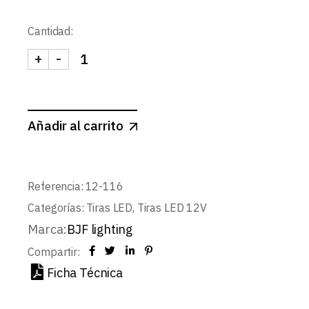
Cantidad:
+
-
TIRA 12V BASIC 14,4W/m 60LED/m SMD5050 IP2
Añadir al carrito
Referencia:
12-116
Categorías:
Tiras LED
,
Tiras LED 12V
Marca:
BJF lighting
Compartir:
Ficha Técnica