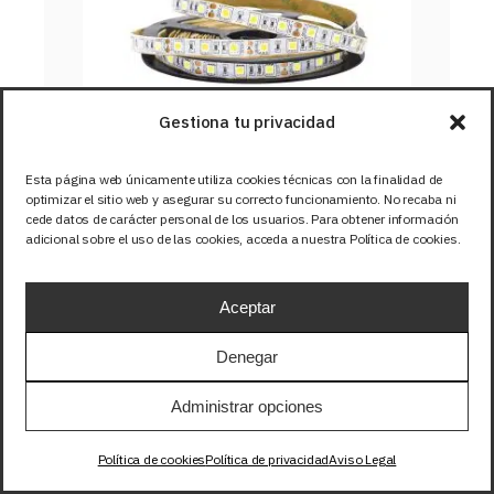
Gestiona tu privacidad
Esta página web únicamente utiliza cookies técnicas con la finalidad de
optimizar el sitio web y asegurar su correcto funcionamiento. No recaba ni
cede datos de carácter personal de los usuarios. Para obtener información
adicional sobre el uso de las cookies, acceda a nuestra Política de cookies.
TIRA 12V BASIC 14,4W/m 
Aceptar
60LED/m SMD5050 IP67 RGB
Denegar
SKU: 12-317
Administrar opciones
Política de cookies
Política de privacidad
Aviso Legal