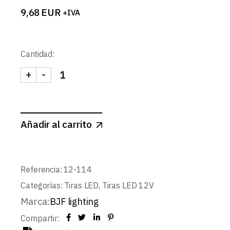
9,68
EUR
+IVA
Cantidad:
+
-
TIRA 12V BASIC 14,4W/m 60LED/m SMD5050 IP2
Añadir al carrito
Referencia:
12-114
Categorías:
Tiras LED
,
Tiras LED 12V
Marca:
BJF lighting
Compartir: