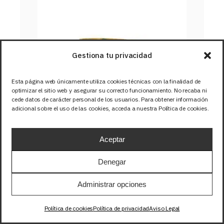
Gestiona tu privacidad
Esta página web únicamente utiliza cookies técnicas con la finalidad de
optimizar el sitio web y asegurar su correcto funcionamiento. No recaba ni
cede datos de carácter personal de los usuarios. Para obtener información
adicional sobre el uso de las cookies, acceda a nuestra Política de cookies.
Aceptar
Denegar
TIRA 12V BASIC 14,4W/m 
60LED/m SMD5050 IP67 RGB
Administrar opciones
Política de cookies
Política de privacidad
Aviso Legal
SKU: 12-317