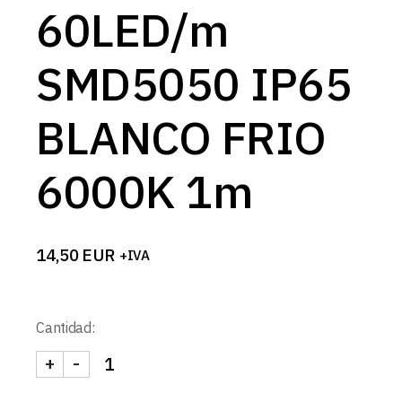
60LED/m
SMD5050 IP65
BLANCO FRIO
6000K 1m
14,50
EUR
+IVA
Cantidad:
+
-
TIRA 12V BASIC 14,4W/m 60LED/m SMD5050 IP6