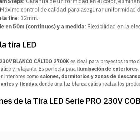
am Steps
: Garantía de uniformidad en el color, elimina
 Máximo control de calidad para asegurar uniformidad d
la tira
: 12mm.
le en 50m (continuos) y a medida
: Flexibilidad en la el
la tira LED
 230V BLANCO CÁLIDO 2700K
es ideal para proyectos tanto 
álido y relajante. Es perfecta para
iluminación de exteriores
,
en interiores como
salones, dormitorios y zonas de descans
antes y tiendas
, donde una luz blanca cálida realza los prod
nes de la Tira LED Serie PRO 230V CO