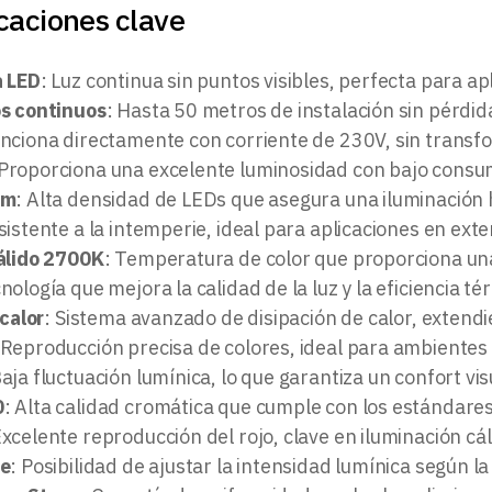
caciones clave
 LED
: Luz continua sin puntos visibles, perfecta para ap
s continuos
: Hasta 50 metros de instalación sin pérdid
unciona directamente con corriente de 230V, sin transf
 Proporciona una excelente luminosidad con bajo consu
/m
: Alta densidad de LEDs que asegura una iluminació
sistente a la intemperie, ideal para aplicaciones en ex
álido 2700K
: Temperatura de color que proporciona una
nología que mejora la calidad de la luz y la eficiencia té
 calor
: Sistema avanzado de disipación de calor, extendien
 Reproducción precisa de colores, ideal para ambientes 
Baja fluctuación lumínica, lo que garantiza un confort vis
0
: Alta calidad cromática que cumple con los estándares
Excelente reproducción del rojo, clave en iluminación cál
le
: Posibilidad de ajustar la intensidad lumínica según l