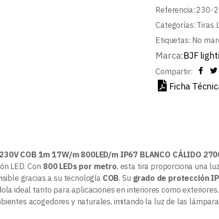
Referencia:
230-2
Categorías:
Tiras 
Etiquetas:
No mar
Marca:
BJF light
Compartir:
Ficha Técnic
 230V COB 1m 17W/m 800LED/m IP67 BLANCO CÁLIDO 270
ión LED. Con
800 LEDs por metro
, esta tira proporciona una l
isible gracias a su tecnología
COB
. Su
grado de protección I
ola ideal tanto para aplicaciones en interiores como exteriores
bientes acogedores y naturales, imitando la luz de las lámpara