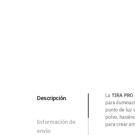
La
TIRA PRO
Descripción
para iluminac
punto de luz v
polvo, haciénd
Información de
para crear am
envío