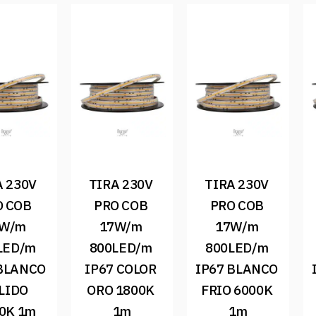
 230V 
TIRA 230V 
TIRA 230V 
 COB 
PRO COB 
PRO COB 
W/m 
17W/m 
17W/m 
LED/m 
800LED/m 
800LED/m 
BLANCO 
IP67 COLOR 
IP67 BLANCO 
LIDO 
ORO 1800K 
FRIO 6000K 
0K 1m
1m
1m