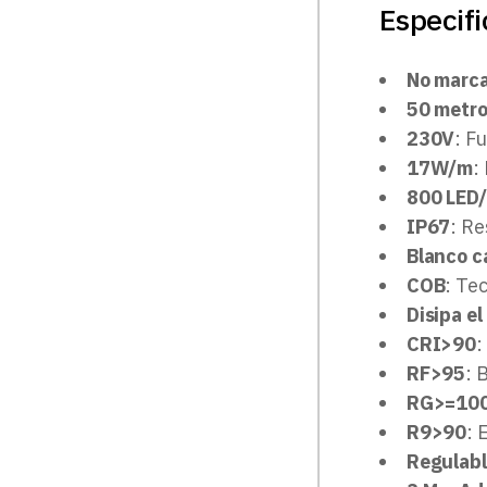
Especifi
No marca
50 metro
230V
: F
17W/m
:
800 LED
IP67
: Re
Blanco c
COB
: Tec
Disipa el
CRI>90
:
RF>95
: 
RG>=10
R9>90
: 
Regulab