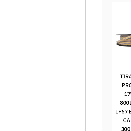
TIRA
PRO
17
800
IP67 
CA
300