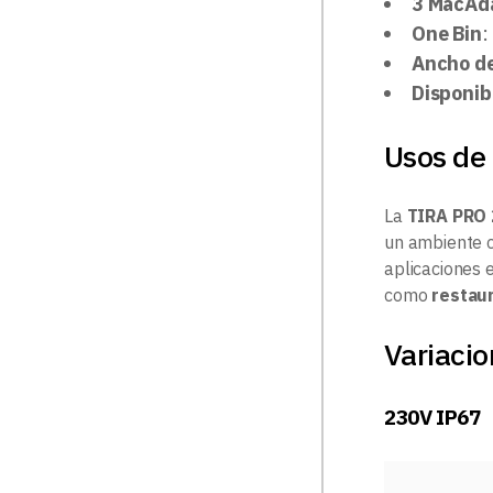
3 MacAd
One Bin
:
Ancho de 
Disponib
Usos de 
La
TIRA PRO
un ambiente c
aplicaciones 
como
restaur
Variacio
230V IP67