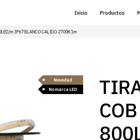
Inicio
Productos
M
0LED/m IP67 BLANCO CALIDO 2700K 1m
C
N
D
C
TIR
Novedad
No marca LED
P
COB
Z
B
800