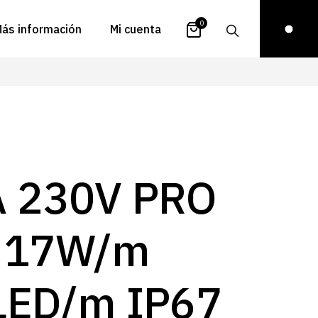
0
ás información
Mi cuenta
atálogos
Login
uestra historia
Carrito
istribuidores
Pedidos
ontacto
Recuperar
A 230V PRO
contraseña
FAQs
royectos
 17W/m
ona de inspiración
log
LED/m IP67