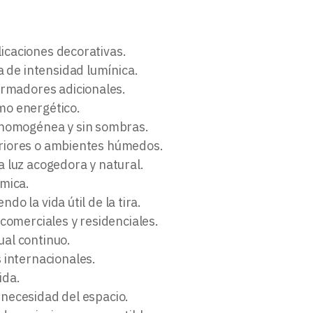
licaciones decorativas.
a de intensidad lumínica.
ormadores adicionales.
mo energético.
n homogénea y sin sombras.
teriores o ambientes húmedos.
 luz acogedora y natural.
rmica.
do la vida útil de la tira.
comerciales y residenciales.
ual continuo.
 internacionales.
ida.
a necesidad del espacio.