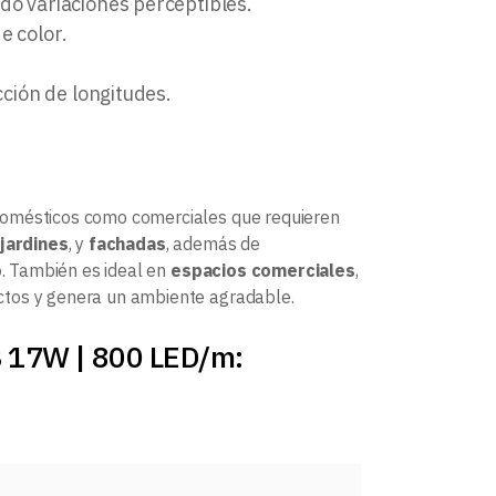
ndo variaciones perceptibles.
e color.
ección de longitudes.
domésticos como comerciales que requieren
jardines
, y
fachadas
, además de
o
. También es ideal en
espacios comerciales
,
uctos y genera un ambiente agradable.
B 17W | 800 LED/m: