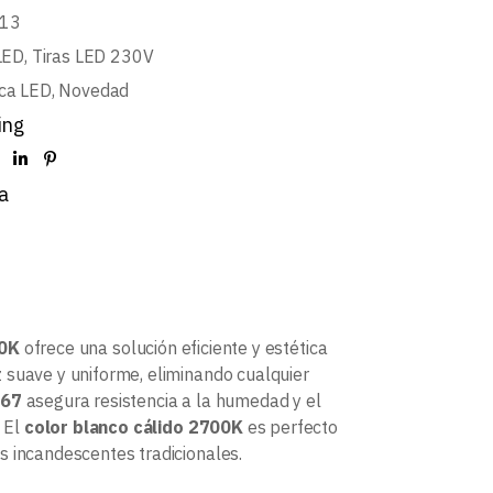
13
LED
,
Tiras LED 230V
ca LED
,
Novedad
ing
a
0K
ofrece una solución eficiente y estética
uz suave y uniforme, eliminando cualquier
P67
asegura resistencia a la humedad y el
. El
color blanco cálido 2700K
es perfecto
s incandescentes tradicionales.