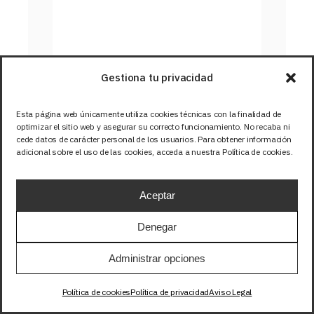
Gestiona tu privacidad
Esta página web únicamente utiliza cookies técnicas con la finalidad de
optimizar el sitio web y asegurar su correcto funcionamiento. No recaba ni
cede datos de carácter personal de los usuarios. Para obtener información
adicional sobre el uso de las cookies, acceda a nuestra Política de cookies.
Aceptar
Denegar
Administrar opciones
TIRA 12V BASIC 14,4W/m 
Política de cookies
Política de privacidad
Aviso Legal
60LED/m SMD5050 IP67 