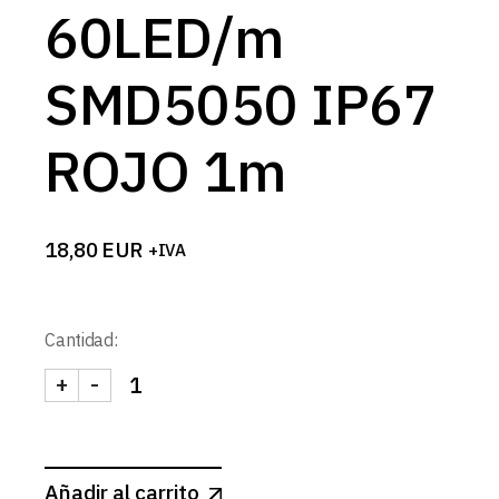
60LED/m
SMD5050 IP67
ROJO 1m
18,80
EUR
+IVA
Cantidad:
+
-
TIRA 12V BASIC 14,4W/m 60LED/m SMD5050 IP6
Añadir al carrito