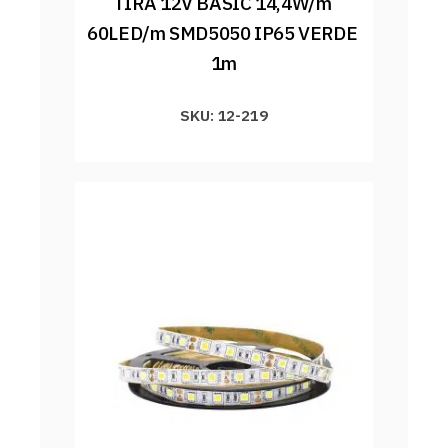
TIRA 12V BASIC 14,4W/m 
60LED/m SMD5050 IP65 VERDE 
1m
SKU: 12-219