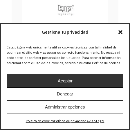
Gestiona tu privacidad
TIRA 12V BASIC 14,4W/m 
60LED/m SMD5050 IP67 
Esta página web únicamente utiliza cookies técnicas con la finalidad de
BLANCO FRIO 6000K
optimizar el sitio web y asegurar su correcto funcionamiento. No recaba ni
cede datos de carácter personal de los usuarios. Para obtener información
adicional sobre el uso de las cookies, acceda a nuestra Política de cookies.
SKU: 12-316
Aceptar
Denegar
Administrar opciones
Política de cookies
Política de privacidad
Aviso Legal