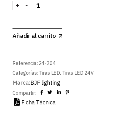
+
-
TIRA 24V BASIC 14,4W/m 300LED/m SMD5050 IP
Añadir al carrito
Referencia:
24-204
Categorías:
Tiras LED
,
Tiras LED 24V
Marca:
BJF lighting
Compartir:
Ficha Técnica