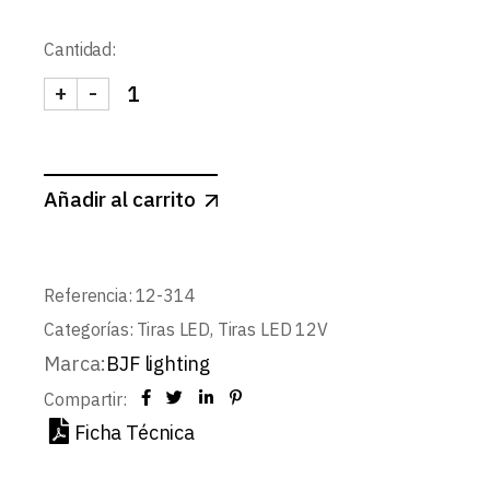
Cantidad:
+
-
TIRA 12V BASIC 14,4W/m 60LED/m SMD5050 IP6
Añadir al carrito
Referencia:
12-314
Categorías:
Tiras LED
,
Tiras LED 12V
Marca:
BJF lighting
Compartir:
Ficha Técnica