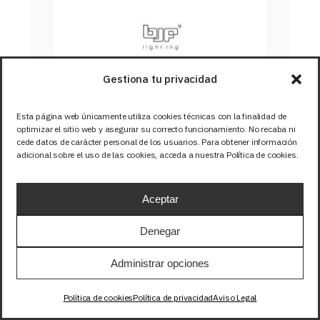
Gestiona tu privacidad
TIRA 12V BASIC 14,4W/m 
Esta página web únicamente utiliza cookies técnicas con la finalidad de
60LED/m SMD5050 IP67 
optimizar el sitio web y asegurar su correcto funcionamiento. No recaba ni
BLANCO FRIO 6000K
cede datos de carácter personal de los usuarios. Para obtener información
adicional sobre el uso de las cookies, acceda a nuestra Política de cookies.
SKU: 12-316
Aceptar
Denegar
Administrar opciones
Política de cookies
Política de privacidad
Aviso Legal