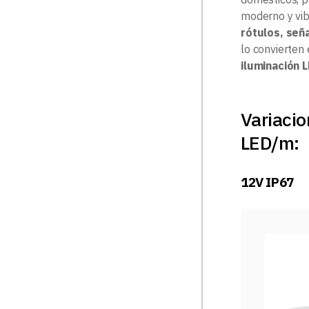
moderno y vib
rótulos, señ
lo convierten
iluminación 
Variaci
LED/m:
12V IP67