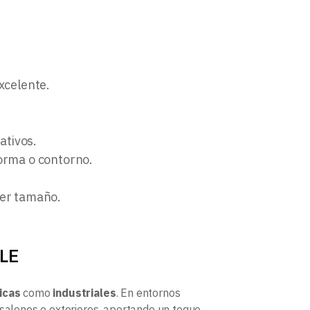
excelente.
ativos.
forma o contorno.
ier tamaño.
LE
icas
como
industriales
. En entornos
 salones o exteriores, aportando un toque