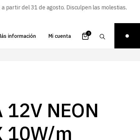
 partir del 31 de agosto. Disculpen las molestias.
0
ás información
Mi cuenta
atálogos
Login
uestra historia
Carrito
istribuidores
Pedidos
ontacto
Recuperar
A 12V NEON
contraseña
FAQs
royectos
X 10W/m
ona de inspiración