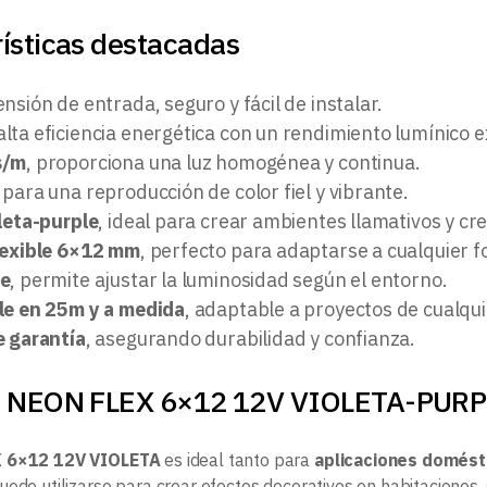
ísticas destacadas
nsión de entrada, seguro y fácil de instalar.
 alta eficiencia energética con un rendimiento lumínico 
s/m
, proporciona una luz homogénea y continua.
, para una reproducción de color fiel y vibrante.
leta-purple
, ideal para crear ambientes llamativos y cre
lexible 6×12 mm
, perfecto para adaptarse a cualquier 
le
, permite ajustar la luminosidad según el entorno.
le en 25m y a medida
, adaptable a proyectos de cualqu
e garantía
, asegurando durabilidad y confianza.
l NEON FLEX 6×12 12V VIOLETA-PURP
 6×12 12V VIOLETA
es ideal tanto para
aplicaciones domést
uede utilizarse para crear efectos decorativos en habitaciones,