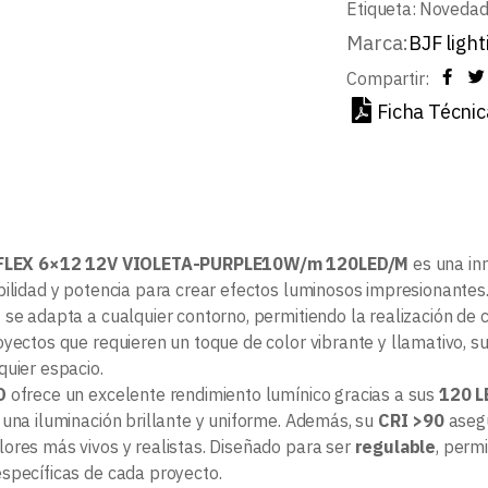
Etiqueta:
Noveda
Marca:
BJF light
Compartir:
Ficha Técnic
FLEX 6×12 12V VIOLETA-PURPLE10W/m 120LED/M
es una in
bilidad y potencia para crear efectos luminosos impresionante
e
se adapta a cualquier contorno, permitiendo la realización de 
oyectos que requieren un toque de color vibrante y llamativo, s
quier espacio.
D
ofrece un excelente rendimiento lumínico gracias a sus
120 L
 una iluminación brillante y uniforme. Además, su
CRI >90
asegu
ores más vivos y realistas. Diseñado para ser
regulable
, perm
specíficas de cada proyecto.