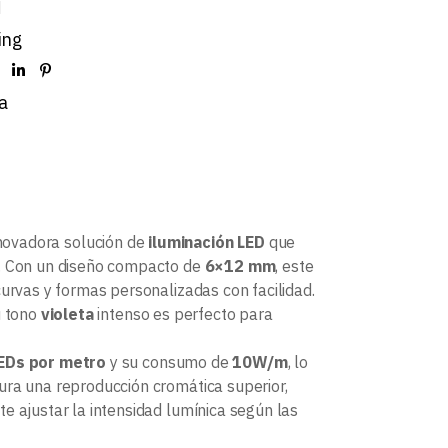
d
ing
a
novadora solución de
iluminación LED
que
s. Con un diseño compacto de
6×12 mm
, este
curvas y formas personalizadas con facilidad.
u tono
violeta
intenso es perfecto para
EDs por metro
y su consumo de
10W/m
, lo
ra una reproducción cromática superior,
ite ajustar la intensidad lumínica según las