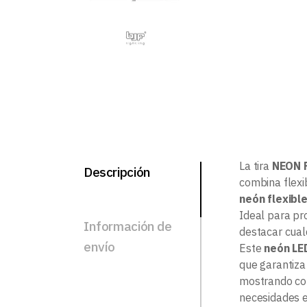
La tira
NEON 
Descripción
combina flexi
neón flexibl
Ideal para pr
Información de
destacar cual
envío
Este
neón LE
que garantiza
mostrando col
necesidades e