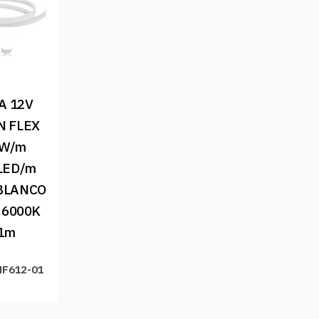
A 12V 
 FLEX 
W/m 
LED/m 
BLANCO 
 6000K 
1m
NF612-01