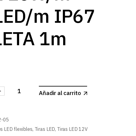
log
LED/m IP67
LETA 1m
-
Añadir al carrito
 12V NEON FLEX 10W/m 120LED/m IP67 VIOLETA 1m c
2-05
es LED flexibles
,
Tiras LED
,
Tiras LED 12V