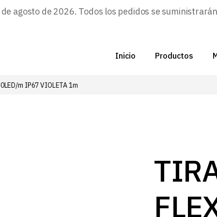
e agosto de 2026. Todos los pedidos se suministrarán a
Inicio
Productos
M
20LED/m IP67 VIOLETA 1m
C
N
D
C
TIR
P
FLE
Z