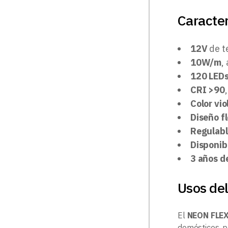
Caracter
12V
de te
10W/m
,
120 LED
CRI >90
Color vio
Diseño f
Regulab
Disponib
3 años d
Usos de
El
NEON FLEX
domésticos, p