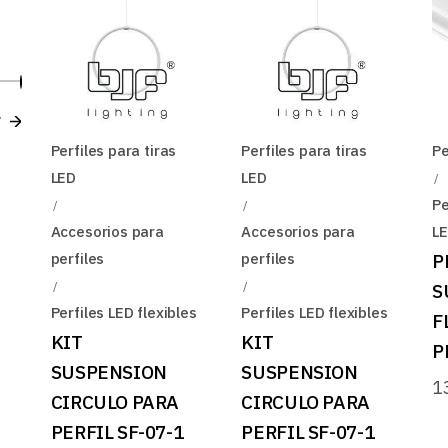
Precio
Precio
r
mínimo
máximo
Perfiles para tiras
Perfiles para tiras
Pe
LED
LED
Pe
Accesorios para
Accesorios para
L
perfiles
perfiles
P
S
Perfiles LED flexibles
Perfiles LED flexibles
F
KIT
KIT
P
SUSPENSION
SUSPENSION
1
CIRCULO PARA
CIRCULO PARA
PERFIL SF-07-1
PERFIL SF-07-1