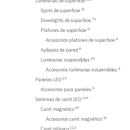
Luminarias de superficie
22
Spots de superficie
72
Downlights de superficie
8
Plafones de superficie
4
Accesorios plafones de superficie
8
Apliques de pared
18
Luminarias suspendidas
4
Accesorios luminarias suspendidas
19
Paneles LED
9
Accesorios para paneles
199
Sistemas de carril LED
87
Carril magnético
41
Accesorios carril magnético
112
Carril trifásico