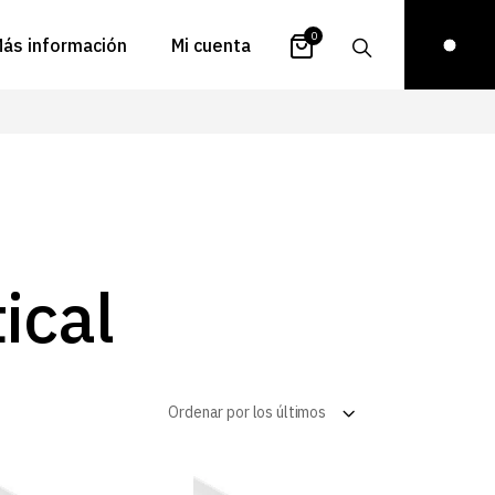
0
ás información
Mi cuenta
atálogos
Login
uestra historia
Carrito
istribuidores
Pedidos
ontacto
Recuperar
ical
contraseña
FAQs
royectos
ona de inspiración
Ordenar por los últimos
log