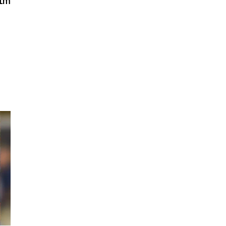
1m
ome
.