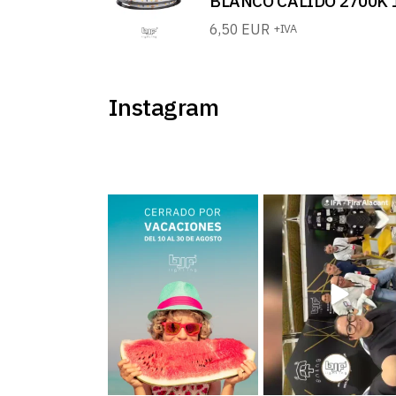
BLANCO CALIDO 2700K 
6,50
EUR
+IVA
Instagram
BJF Lighting permanecerá
Estamos en el Levante H
𝗰𝗲𝗿𝗿𝗮𝗱𝗼 𝗽𝗼𝗿
...
Meeting ¡Te esperamos!
..
2
0
39
5