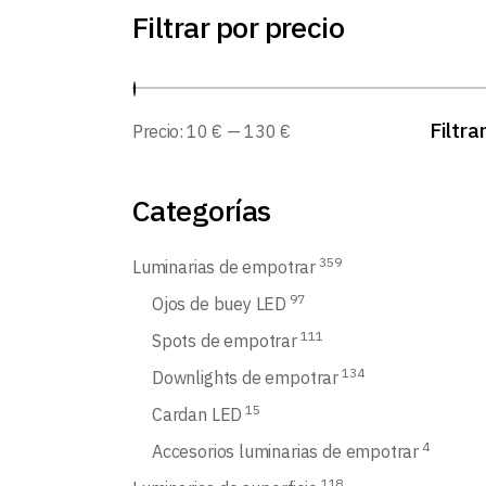
Filtrar por precio
Filtra
Precio:
10 €
—
130 €
Categorías
359
Luminarias de empotrar
97
Ojos de buey LED
111
Spots de empotrar
134
Downlights de empotrar
15
Cardan LED
4
Accesorios luminarias de empotrar
118