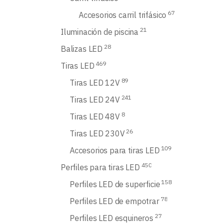
67
Accesorios carril trifásico
21
Iluminación de piscina
28
Balizas LED
469
Tiras LED
89
Tiras LED 12V
241
Tiras LED 24V
8
Tiras LED 48V
26
Tiras LED 230V
109
Accesorios para tiras LED
450
Perfiles para tiras LED
158
Perfiles LED de superficie
78
Perfiles LED de empotrar
27
Perfiles LED esquineros