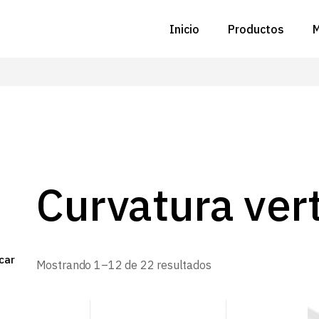
Inicio
Productos
M
C
N
D
C
Curvatura vert
P
Z
car
Ordenado
Mostrando 1–12 de 22 resultados
B
por
los
últimos