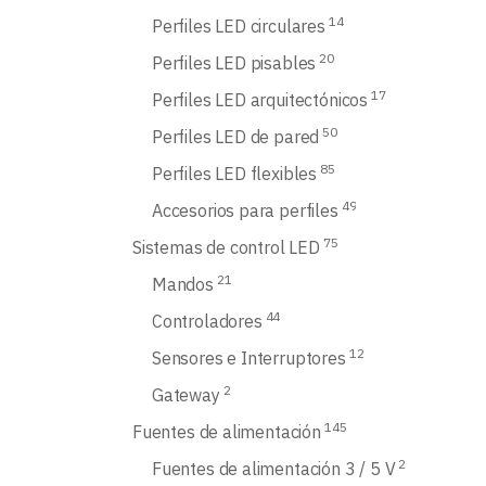
14
Perfiles LED circulares
20
Perfiles LED pisables
17
Perfiles LED arquitectónicos
50
Perfiles LED de pared
85
Perfiles LED flexibles
49
Accesorios para perfiles
75
Sistemas de control LED
21
Mandos
44
Controladores
12
Sensores e Interruptores
2
Gateway
145
Fuentes de alimentación
2
Fuentes de alimentación 3 / 5 V