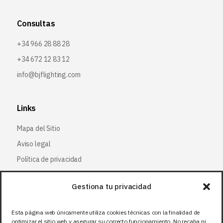
Consultas
+34 966 28 88 28
+34 672 12 83 12
info@bjflighting.com
Links
Mapa del Sitio
Aviso legal
Política de privacidad
Política de cookies
Gestiona tu privacidad
Síguenos
Esta página web únicamente utiliza cookies técnicas con la finalidad de
optimizar el sitio web y asegurar su correcto funcionamiento. No recaba ni