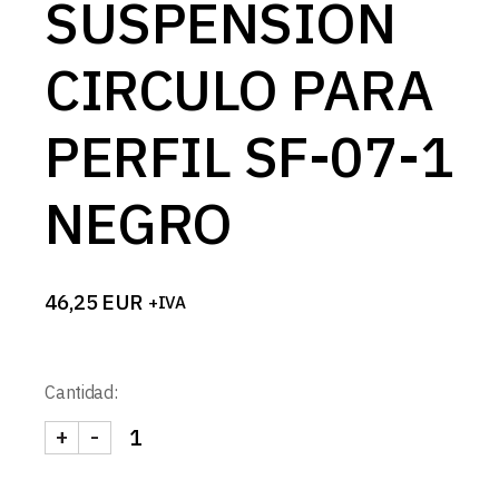
SUSPENSION
CIRCULO PARA
PERFIL SF-07-1
NEGRO
46,25
EUR
+IVA
Cantidad:
+
-
KIT SUSPENSION CIRCULO PARA PERFIL SF-07-1