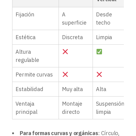
Fijación
A
Desde
A
superficie
techo
e
Estética
Discreta
Limpia
S
Altura
regulable
Permite curvas
Estabilidad
Muy alta
Alta
Al
Ventaja
Montaje
Suspensión
Es
principal
directo
limpia
d
Para formas curvas y orgánicas
: Círculo,