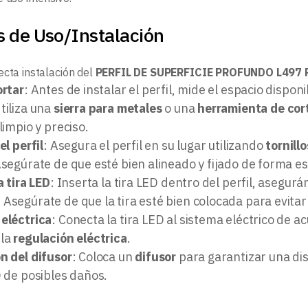
s de Uso/Instalación
ecta instalación del
PERFIL DE SUPERFICIE PROFUNDO L497 
ortar
: Antes de instalar el perfil, mide el espacio disponi
tiliza una
sierra para metales
o una
herramienta de cort
limpio y preciso.
el perfil
: Asegura el perfil en su lugar utilizando
tornill
Asegúrate de que esté bien alineado y fijado de forma es
a tira LED
: Inserta la tira LED dentro del perfil, asegur
. Asegúrate de que la tira esté bien colocada para evita
eléctrica
: Conecta la tira LED al sistema eléctrico de a
 la
regulación eléctrica
.
n del difusor
: Coloca un
difusor
para garantizar una dis
D de posibles daños.