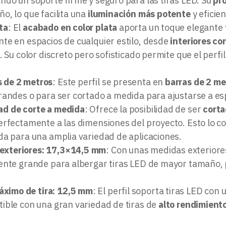
ndo un soporte firme y seguro para las tiras LED. Su
pr
o, lo que facilita una
iluminación más potente
y eficien
ta
: El
acabado en color plata
aporta un toque elegante
te en espacios de cualquier estilo, desde
interiores c
. Su color discreto pero sofisticado permite que el per
s de 2 metros
: Este perfil se presenta en
barras de 2 me
randes o para ser cortado a medida para ajustarse a esp
dad de corte a medida
: Ofrece la posibilidad de ser
corta
rfectamente a las dimensiones del proyecto. Esto lo con
da para una amplia variedad de aplicaciones.
exteriores: 17,3×14,5 mm
: Con unas medidas exterior
ente grande para albergar tiras LED de mayor tamaño,
ximo de tira: 12,5 mm
: El perfil soporta tiras LED con 
ible con una gran variedad de tiras de
alto rendimient