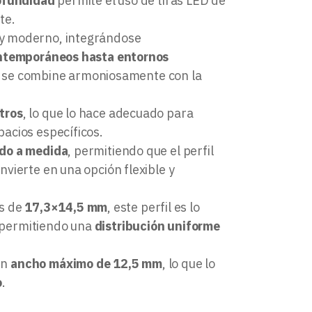
ofundidad
permite el uso de tiras LED de
te.
 y moderno, integrándose
ontemporáneos hasta entornos
fil se combine armoniosamente con la
tros
, lo que lo hace adecuado para
acios específicos.
do a medida
, permitiendo que el perfil
vierte en una opción flexible y
es de
17,3×14,5 mm
, este perfil es lo
 permitiendo una
distribución uniforme
un
ancho máximo de 12,5 mm
, lo que lo
o
.