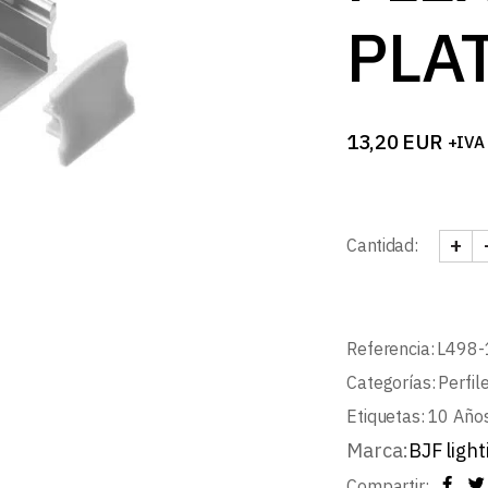
PLA
13,20
EUR
+IVA
+
Cantidad:
PERF
Referencia:
L498-
Categorías:
Perfil
Etiquetas:
10 Años
Marca:
BJF light
Compartir: