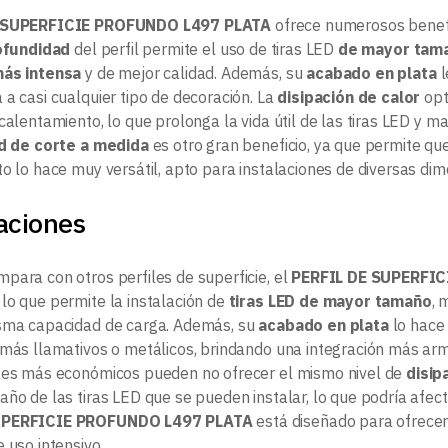
 SUPERFICIE PROFUNDO L497 PLATA
ofrece numerosos benefic
ofundidad
del perfil permite el uso de tiras LED
de mayor tama
más intensa
y de mejor calidad. Además, su
acabado en plata
l
 a casi cualquier tipo de decoración. La
disipación de calor
opt
calentamiento, lo que prolonga la vida útil de las tiras LED y m
ad de corte a medida
es otro gran beneficio, ya que permite que
to lo hace muy versátil, apto para instalaciones de diversas dim
aciones
para con otros perfiles de superficie, el
PERFIL DE SUPERFI
, lo que permite la instalación de
tiras LED de mayor tamaño
, 
sma capacidad de carga. Además, su
acabado en plata
lo hace 
 más llamativos o metálicos, brindando una integración más ar
les más económicos pueden no ofrecer el mismo nivel de
disip
ño de las tiras LED que se pueden instalar, lo que podría afecta
UPERFICIE PROFUNDO L497 PLATA
está diseñado para ofrece
 uso intensivo.