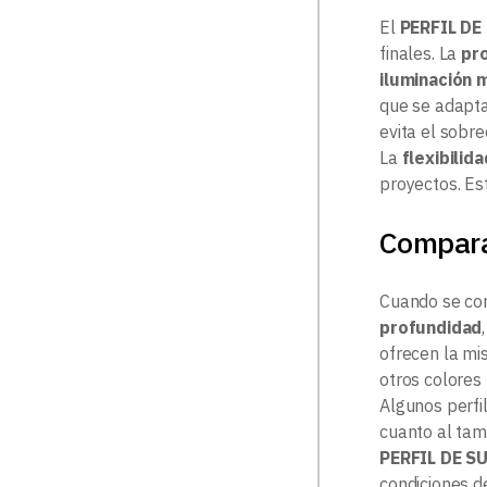
El
PERFIL DE
finales. La
pr
iluminación 
que se adapta
evita el sobre
La
flexibilid
proyectos. Es
Compar
Cuando se com
profundidad
ofrecen la mi
otros colores
Algunos perfi
cuanto al tama
PERFIL DE S
condiciones de