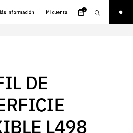
0
ás información
Mi cuenta
atálogos
Login
uestra historia
Carrito
istribuidores
Pedidos
ontacto
Recuperar
IL DE
contraseña
FAQs
royectos
ERFICIE
ona de inspiración
log
XIBLE L498