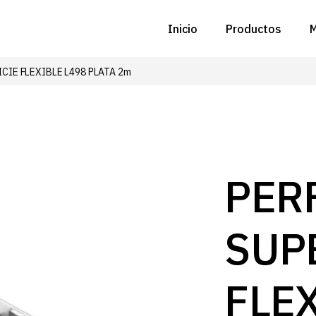
Inicio
Productos
M
ICIE FLEXIBLE L498 PLATA 2m
C
N
D
C
PERF
P
SUP
Z
B
FLE