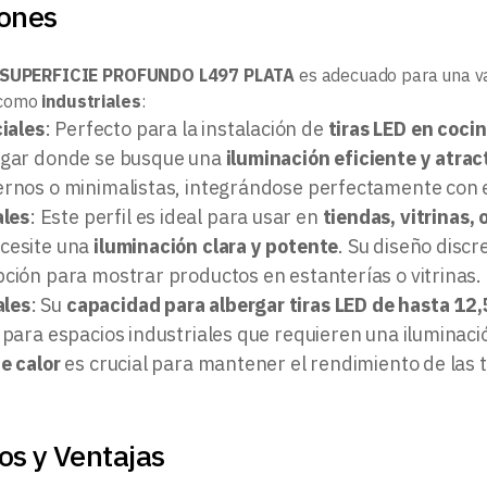
iones
 SUPERFICIE PROFUNDO L497 PLATA
es adecuado para una va
como
industriales
:
iales
: Perfecto para la instalación de
tiras LED en cocin
ogar donde se busque una
iluminación eficiente y atrac
rnos o minimalistas, integrándose perfectamente con el
les
: Este perfil es ideal para usar en
tiendas, vitrinas, 
cesite una
iluminación clara y potente
. Su diseño discr
ción para mostrar productos en estanterías o vitrinas.
ales
: Su
capacidad para albergar tiras LED de hasta 12
 para espacios industriales que requieren una iluminaci
e calor
es crucial para mantener el rendimiento de las 
os y Ventajas