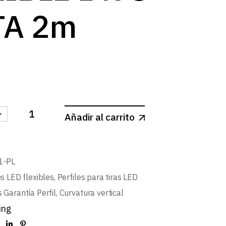
TA 2m
-
Añadir al carrito
IL DE SUPERFICIE FLEXIBLE L498 PLATA 2m cantidad
1-PL
es LED flexibles
,
Perfiles para tiras LED
 Garantía Perfil
,
Curvatura vertical
ing