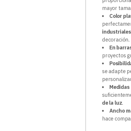
proporciona
mayor tamañ
Color pla
perfectamen
industriales
decoración.
En barra
proyectos g
Posibili
se adapte pe
personaliza
Medidas 
suficientem
de la luz
.
Ancho má
hace compat