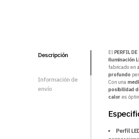
El
PERFIL DE
Descripción
iluminación 
fabricado en
profundo
per
Información de
Con una
medi
envío
posibilidad 
calor
es óptim
Especifi
Perfil L