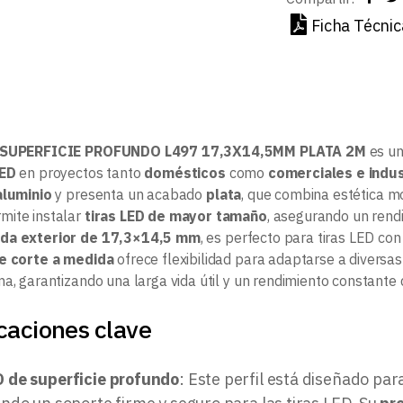
Ficha Técnic
 SUPERFICIE PROFUNDO L497 17,3X14,5MM PLATA 2M
es un
LED
en proyectos tanto
domésticos
como
comerciales e indus
aluminio
y presenta un acabado
plata
, que combina estética m
mite instalar
tiras LED de mayor tamaño
, asegurando un rendi
da exterior de 17,3×14,5 mm
, es perfecto para tiras LED co
de corte a medida
ofrece flexibilidad para adaptarse a diversas
a, garantizando una larga vida útil y un rendimiento constante d
caciones clave
ED de superficie profundo
: Este perfil está diseñado par