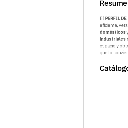
Resumen
El
PERFIL DE
eficiente, ver
domésticos
industriales
q
espacio y obt
que lo convie
Catálogo