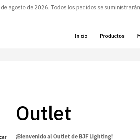
e agosto de 2026. Todos los pedidos se suministrarán a
Inicio
Productos
M
C
N
D
C
Outlet
P
Z
¡Bienvenido al Outlet de BJF Lighting!
car