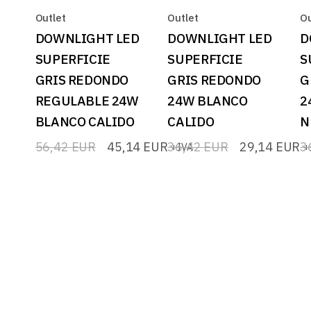
Outlet
Outlet
Ou
DOWNLIGHT LED
DOWNLIGHT LED
D
SUPERFICIE
SUPERFICIE
S
GRIS REDONDO
GRIS REDONDO
G
REGULABLE 24W
24W BLANCO
2
BLANCO CALIDO
CALIDO
N
56,42
EUR
45,14
EUR
36,42
EUR
29,14
EUR
3
+IVA
+
El
El
El
El
El
El
precio
precio
precio
precio
p
p
original
actual
original
actual
or
ac
era:
es:
era:
es:
er
es
56,42 EUR.
45,14 EUR.
36,42 EUR.
29,14 EUR.
3
2