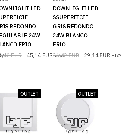
OWNLIGHT LED
DOWNLIGHT LED
UPERFICIE
SSUPERFICIE
RIS REDONDO
GRIS REDONDO
EGULABLE 24W
24W BLANCO
LANCO FRIO
FRIO
6,42
EUR
45,14
EUR
36,42
EUR
29,14
EUR
IVA
+IVA
+IVA
El
El
recio
recio
precio
precio
iginal
tual
original
actual
a:
:
era:
es:
6,42 EUR.
5,14 EUR.
36,42 EUR.
29,14 EUR.
OUTLET
OUTLET