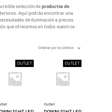
log
ncreíble selección de
productos de
teriores. Aquí podrás encontrar una
necesidades de iluminación a precios
ación que ofrecemos en todos nuestros
Ordenar por los últimos
OUTLET
OUTLET
tlet
Outlet
OWNLIGHT LED
DOWNLIGHT LED