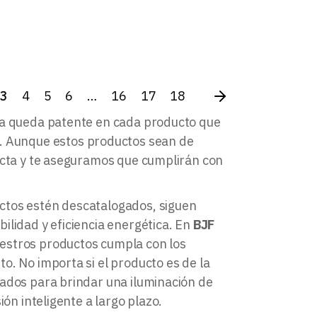
original
actual
era:
es:
50,56 EUR.
40,45 EUR.
3
4
5
6
…
16
17
18
ia queda patente en cada producto que
. Aunque estos productos sean de
tacta y te aseguramos que cumplirán con
ctos estén descatalogados, siguen
ilidad y eficiencia energética. En
BJF
estros productos cumpla con los
o. No importa si el producto es de la
ñados para brindar una iluminación de
ión inteligente a largo plazo.