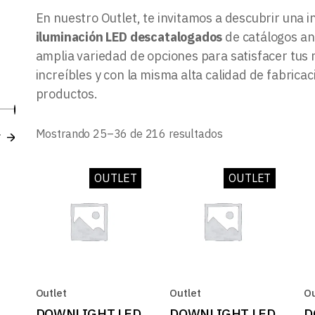
B
En nuestro Outlet, te invitamos a descubrir una i
iluminación LED descatalogados
de catálogos an
amplia variedad de opciones para satisfacer tus 
increíbles y con la misma alta calidad de fabric
productos.
Precio
Precio
Ordenado
Mostrando 25–36 de 216 resultados
r
mínimo
máximo
por
los
últimos
OUTLET
OUTLET
Outlet
Outlet
Ou
DOWNLIGHT LED
DOWNLIGHT LED
D