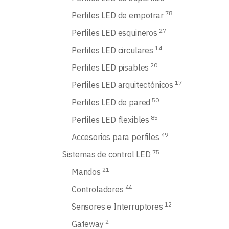
78
Perfiles LED de empotrar
27
Perfiles LED esquineros
14
Perfiles LED circulares
20
Perfiles LED pisables
17
Perfiles LED arquitectónicos
50
Perfiles LED de pared
85
Perfiles LED flexibles
49
Accesorios para perfiles
75
Sistemas de control LED
21
Mandos
44
Controladores
12
Sensores e Interruptores
2
Gateway