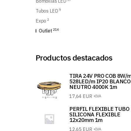
Bombillas LED
9
Tubos LED
2
Expo
216
Outlet
Productos destacados
TIRA 24V PRO COB 8W/
528LED/m IP20 BLANCO
NEUTRO 4000K 1m
17,64
EUR
+IVA
PERFIL FLEXIBLE TUBO
SILICONA FLEXIBLE
12x20mm 1m
12,65
EUR
+IVA