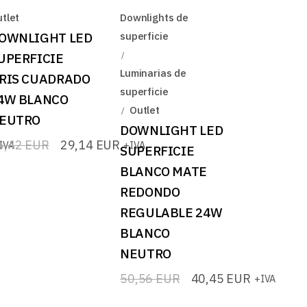
tlet
Downlights de
OWNLIGHT LED
superficie
UPERFICIE
Luminarias de
RIS CUADRADO
superficie
4W BLANCO
Outlet
EUTRO
DOWNLIGHT LED
6,42
EUR
29,14
EUR
IVA
+IVA
SUPERFICIE
recio
recio
BLANCO MATE
iginal
tual
a:
:
REDONDO
6,42 EUR.
9,14 EUR.
REGULABLE 24W
BLANCO
NEUTRO
50,56
EUR
40,45
EUR
+IVA
El
El
precio
precio