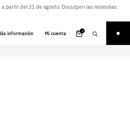
 partir del 31 de agosto. Disculpen las molestias.
0
ás información
Mi cuenta
atálogos
Login
uestra historia
Carrito
istribuidores
Pedidos
ontacto
Recuperar
contraseña
FAQs
royectos
ona de inspiración