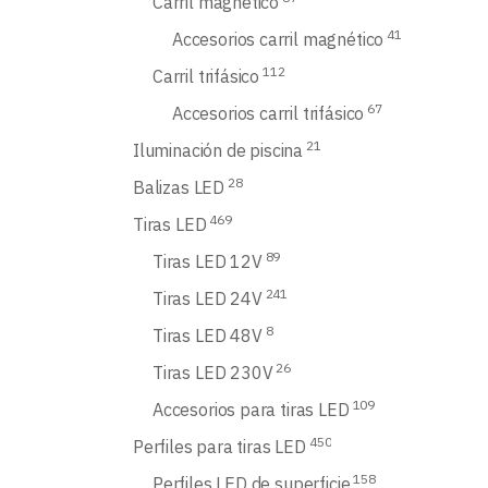
Carril magnético
41
Accesorios carril magnético
112
Carril trifásico
67
Accesorios carril trifásico
21
Iluminación de piscina
28
Balizas LED
469
Tiras LED
89
Tiras LED 12V
241
Tiras LED 24V
8
Tiras LED 48V
26
Tiras LED 230V
109
Accesorios para tiras LED
450
Perfiles para tiras LED
158
Perfiles LED de superficie