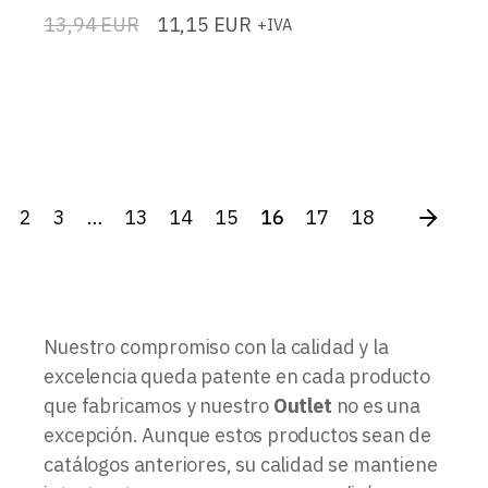
13,94
EUR
11,15
EUR
+IVA
El
El
precio
precio
original
actual
era:
es:
13,94 EUR.
11,15 EUR.
2
3
…
13
14
15
16
17
18
Nuestro compromiso con la calidad y la
excelencia queda patente en cada producto
que fabricamos y nuestro
Outlet
no es una
excepción. Aunque estos productos sean de
catálogos anteriores, su calidad se mantiene