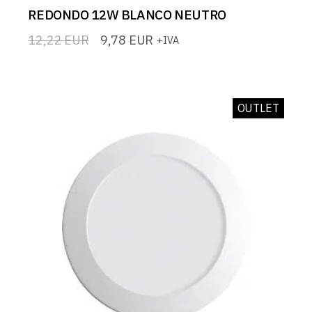
REDONDO 12W BLANCO NEUTRO
12,22
EUR
9,78
EUR
+IVA
El
El
precio
precio
original
actual
era:
es:
12,22 EUR.
9,78 EUR.
OUTLET