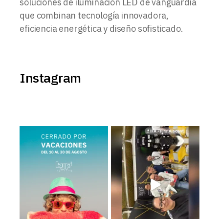
soluciones de iluminación LED de vanguardia
que combinan tecnología innovadora,
eficiencia energética y diseño sofisticado.
Instagram
BJF Lighting permanecerá
Estamos en el Levante Home
𝗰𝗲𝗿𝗿𝗮𝗱𝗼 𝗽𝗼𝗿
...
Meeting ¡Te esperamos!
...
2
0
39
5