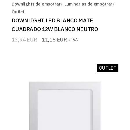
Downlights de empotrar
Luminarias de empotrar
Outlet
DOWNLIGHT LED BLANCO MATE
CUADRADO 12W BLANCO NEUTRO
13,94
EUR
11,15
EUR
+IVA
El
El
precio
precio
original
actual
era:
es:
13,94 EUR.
11,15 EUR.
OUTLET