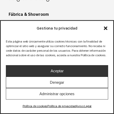
Fábrica & Showroom
Calle Santuario de la luz, 11
Gestiona tu privacidad
03290 – Elche, Alicante
España
Esta página web únicamente utiliza cookies técnicas con la finalidad de
optimizar el sitio web y asegurar su correcto funcionamiento. No recaba ni
cede datos de carácter personal de los usuarios. Para obtener información
adicional sobre el uso de las cookies, acceda a nuestra Política de cookies.
Horario
Lunes-Viernes:
Aceptar
07:00-14:00
Denegar
Sábado y domingo:
Cerrado
Administrar opciones
Política de cookies
Política de privacidad
Aviso Legal
Consultas