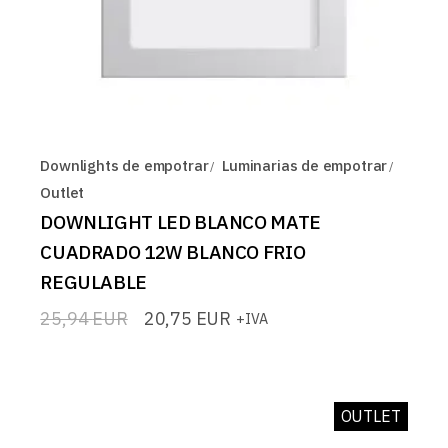
Downlights de empotrar
Luminarias de empotrar
Outlet
DOWNLIGHT LED BLANCO MATE
CUADRADO 12W BLANCO FRIO
REGULABLE
25,94
EUR
20,75
EUR
+IVA
El
El
precio
precio
original
actual
era:
es:
25,94 EUR.
20,75 EUR.
OUTLET