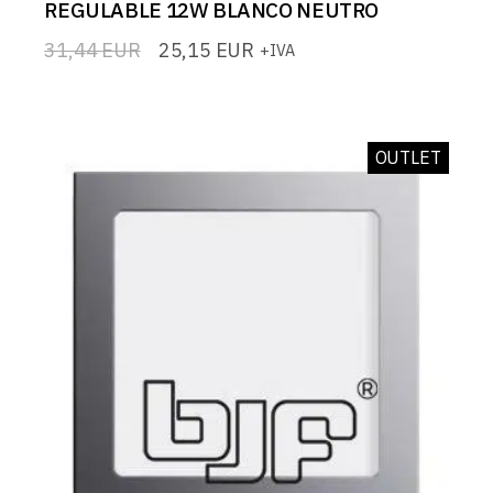
REGULABLE 12W BLANCO NEUTRO
31,44
EUR
25,15
EUR
+IVA
El
El
precio
precio
original
actual
era:
es:
31,44 EUR.
25,15 EUR.
OUTLET