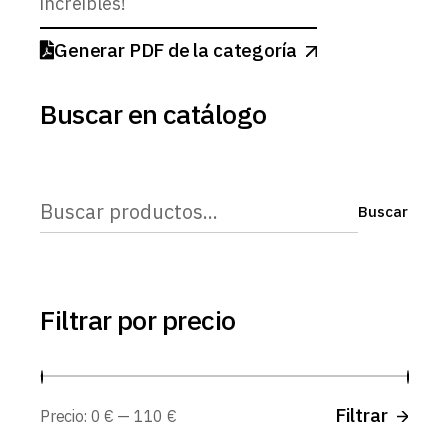
increíbles!
Generar PDF de la categoría
Buscar en catálogo
Buscar
Buscar
Filtrar por precio
Prec
Prec
Filtrar
Precio:
0 €
—
110 €
míni
máx