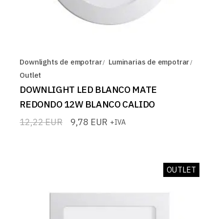
Downlights de empotrar
Luminarias de empotrar
Outlet
DOWNLIGHT LED BLANCO MATE
REDONDO 12W BLANCO CALIDO
12,22
EUR
9,78
EUR
+IVA
El
El
precio
precio
original
actual
era:
es:
12,22 EUR.
9,78 EUR.
OUTLET