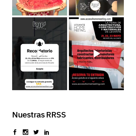
Recuerda que los días 𝟮𝟭, 𝟮𝟮 𝘆
Estaremos en el LHM26, consigue
𝟮𝟯 de
...
tu entrada
...
3
0
3
0
Nuestras RRSS