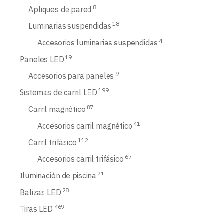
8
Apliques de pared
18
Luminarias suspendidas
4
Accesorios luminarias suspendidas
19
Paneles LED
9
Accesorios para paneles
199
Sistemas de carril LED
87
Carril magnético
41
Accesorios carril magnético
112
Carril trifásico
67
Accesorios carril trifásico
21
Iluminación de piscina
28
Balizas LED
469
Tiras LED