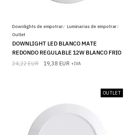
Downlights de empotrar
Luminarias de empotrar
Outlet
DOWNLIGHT LED BLANCO MATE
REDONDO REGULABLE 12W BLANCO FRIO
24,22
EUR
19,38
EUR
+IVA
El
El
precio
precio
original
actual
era:
es:
24,22 EUR.
19,38 EUR.
OUTLET