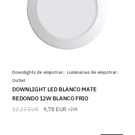
Downlights de empotrar
Luminarias de empotrar
Outlet
DOWNLIGHT LED BLANCO MATE
REDONDO 12W BLANCO FRIO
12,22
EUR
9,78
EUR
+IVA
El
El
precio
precio
original
actual
era:
es:
12,22 EUR.
9,78 EUR.