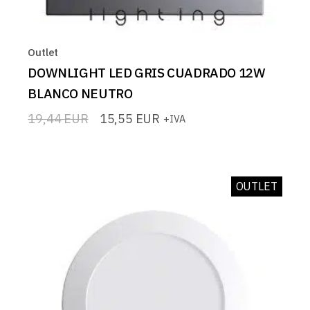
Outlet
DOWNLIGHT LED GRIS CUADRADO 12W
BLANCO NEUTRO
19,44
EUR
15,55
EUR
+IVA
El
El
precio
precio
original
actual
era:
es:
19,44 EUR.
15,55 EUR.
OUTLET