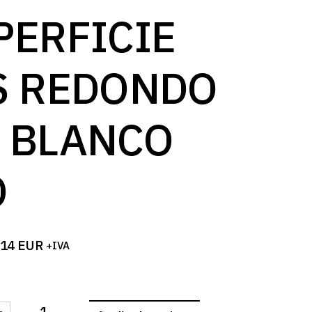
log
PERFICIE
S REDONDO
 BLANCO
O
,14
EUR
+IVA
-