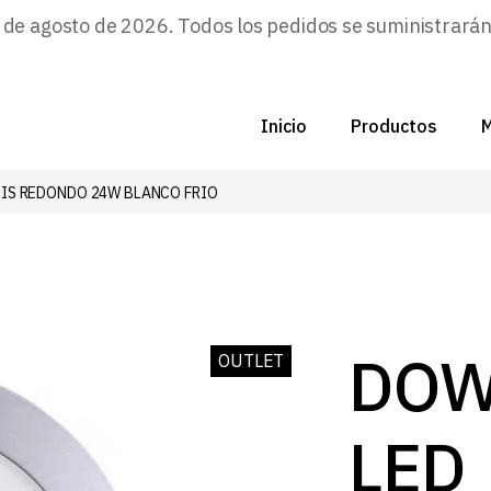
e agosto de 2026. Todos los pedidos se suministrarán a
Inicio
Productos
M
RIS REDONDO 24W BLANCO FRIO
C
N
D
C
DOW
OUTLET
P
LED
Z