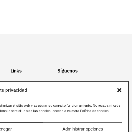
Links
Síguenos
Mapa del Sitio
Facebook
tu privacidad
Aviso legal
X (Twitter
)
Política de
Instagram
ptimizar el sitio web y asegurar su correcto funcionamiento. No recaba ni cede
privacidad
LinkedIn
onal sobre el uso de las cookies, acceda a nuestra Política de cookies.
Política de cookies
negar
Administrar opciones