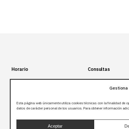
Horario
Consultas
Lunes-Viernes:
+34 966 28 88
28
Gestiona 
07:00-14:00
+34 672 12 83
Sábado y domingo:
12
Esta página web únicamente utiliza cookies técnicas con la finalidad de o
Cerrado
datos de carácter personal de los usuarios. Para obtener información adici
info@bjflighting.com
Aceptar
De