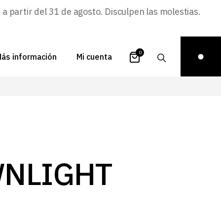
 partir del 31 de agosto. Disculpen las molestias.
0
ás información
Mi cuenta
atálogos
Login
uestra historia
Carrito
istribuidores
Pedidos
ontacto
Recuperar
NLIGHT
contraseña
FAQs
royectos
ona de inspiración