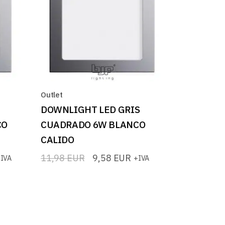
Outlet
DOWNLIGHT LED GRIS
CO
CUADRADO 6W BLANCO
CALIDO
11,98
EUR
9,58
EUR
IVA
+IVA
El
El
precio
precio
original
actual
era:
es:
11,98 EUR.
9,58 EUR.