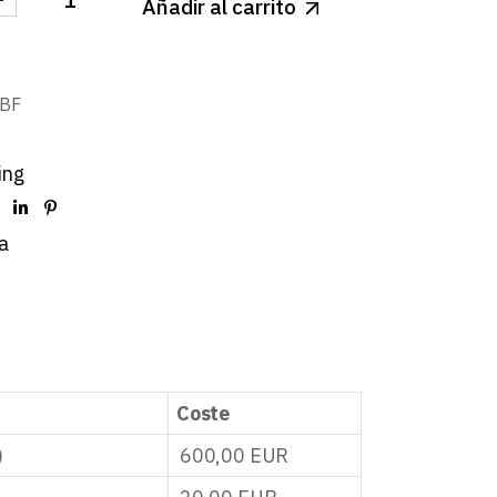
Añadir al carrito
LIGHT LED SSUPERFICIE GRIS REDONDO 24W BLANCO
BF
ing
a
Coste
)
600,00
EUR