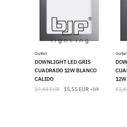
Outlet
Outle
DOWNLIGHT LED GRIS
DOW
CUADRADO 12W BLANCO
CUA
CALIDO
12W
19,44
EUR
15,55
EUR
31,
+IVA
El
El
El
El
precio
precio
prec
prec
original
actual
origi
actua
era:
es:
era:
es:
19,44 EUR.
15,55 EUR.
31,4
25,1