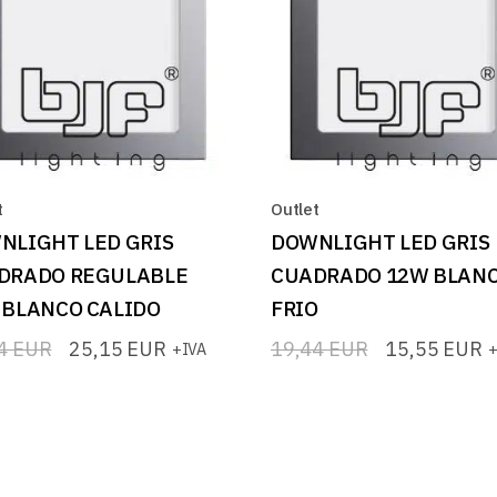
t
Outlet
NLIGHT LED GRIS
DOWNLIGHT LED GRIS
DRADO REGULABLE
CUADRADO 12W BLAN
 BLANCO CALIDO
FRIO
44
EUR
25,15
EUR
19,44
EUR
15,55
EUR
+IVA
+
El
El
io
io
precio
precio
nal
l
original
actual
era:
es:
4 EUR.
5 EUR.
19,44 EUR.
15,55 EUR.