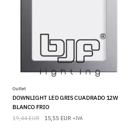
Outlet
DOWNLIGHT LED GRIS CUADRADO 12W
BLANCO FRIO
19,44
EUR
15,55
EUR
+IVA
El
El
precio
precio
original
actual
era:
es: