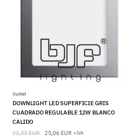
Outlet
DOWNLIGHT LED SUPERFICIE GRIS
CUADRADO REGULABLE 12W BLANCO
CALIDO
31,32
EUR
25,06
EUR
+IVA
El
El