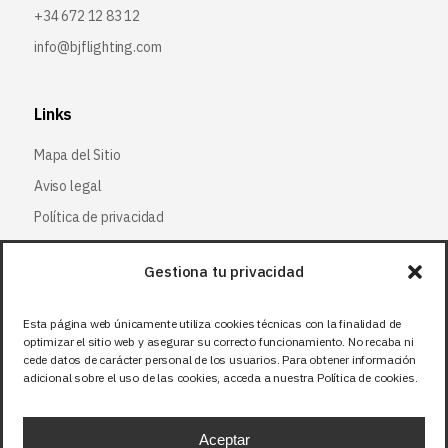
+34 672 12 83 12
info@bjflighting.com
Links
Mapa del Sitio
Aviso legal
Política de privacidad
Política de cookies
Gestiona tu privacidad
Síguenos
Esta página web únicamente utiliza cookies técnicas con la finalidad de
optimizar el sitio web y asegurar su correcto funcionamiento. No recaba ni
Facebook
cede datos de carácter personal de los usuarios. Para obtener información
adicional sobre el uso de las cookies, acceda a nuestra Política de cookies.
X (Twitter
)
Instagram
Aceptar