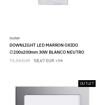
Outlet
DOWNLIGHT LED MARRON OXIDO
∅200x200mm 30W BLANCO NEUTRO
73,34
EUR
58,67
EUR
+IVA
El
El
precio
precio
original
actual
era:
es:
73,34 EUR.
58,67 EUR.
OUTLET