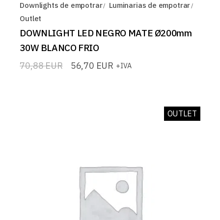
Downlights de empotrar
Luminarias de empotrar
Outlet
DOWNLIGHT LED NEGRO MATE Ø200mm
30W BLANCO FRIO
70,88
EUR
56,70
EUR
+IVA
El
El
precio
precio
original
actual
era:
es:
70,88 EUR.
56,70 EUR.
OUTLET