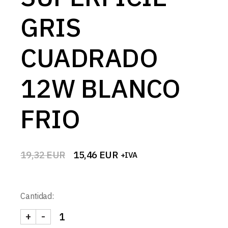
GRIS
CUADRADO
12W BLANCO
FRIO
19,32
EUR
15,46
EUR
+IVA
El
El
precio
precio
original
actual
era:
es:
Cantidad:
19,32 EUR.
15,46 EUR.
+
-
DOWNLIGHT LED SUPERFICIE GRIS CUADRADO 12