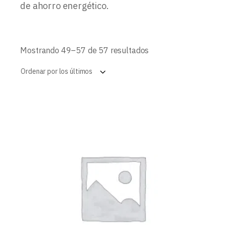
de ahorro energético.
Ordenado
Mostrando 49–57 de 57 resultados
por
los
Ordenar por los últimos
últimos