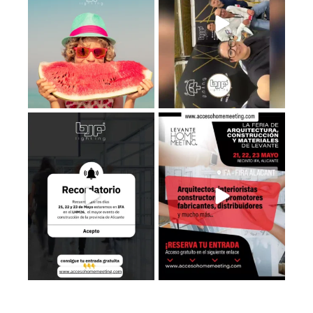
Recuerda que los días 𝟮𝟭, 𝟮𝟮 𝘆
Estaremos en el LHM26, consigue
𝟮𝟯 de
...
tu entrada
...
3
0
3
0