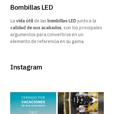
Bombillas LED
La
vida útil
de las
bombillas LED
junto a la
calidad de sus acabados
, son los principales
argumentos para convertirse en un
elemento de referencia en su gama.
Instagram
BJF Lighting permanecerá
Estamos en el Levante Home
𝗰𝗲𝗿𝗿𝗮𝗱𝗼 𝗽𝗼𝗿
...
Meeting ¡Te esperamos!
...
2
0
39
5