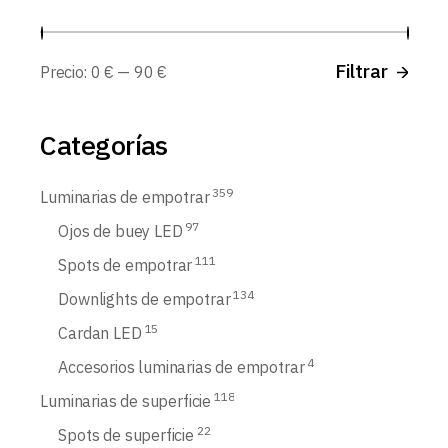
Prec
Prec
Filtrar
Precio:
0 €
—
90 €
míni
máx
Categorías
359
Luminarias de empotrar
97
Ojos de buey LED
111
Spots de empotrar
134
Downlights de empotrar
15
Cardan LED
4
Accesorios luminarias de empotrar
118
Luminarias de superficie
22
Spots de superficie