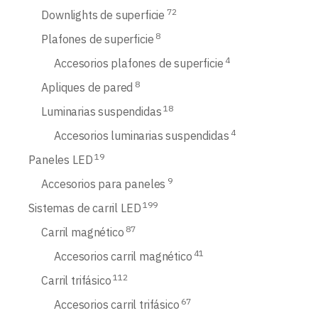
72
Downlights de superficie
8
Plafones de superficie
4
Accesorios plafones de superficie
8
Apliques de pared
18
Luminarias suspendidas
4
Accesorios luminarias suspendidas
19
Paneles LED
9
Accesorios para paneles
199
Sistemas de carril LED
87
Carril magnético
41
Accesorios carril magnético
112
Carril trifásico
67
Accesorios carril trifásico