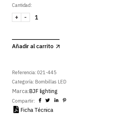
Cantidad:
+
-
BOMBILLA LED SMD GU10 120º 7W 2700K cantid
Añadir al carrito
Referencia:
021-445
Categoría:
Bombillas LED
Marca:
BJF lighting
Compartir:
Ficha Técnica