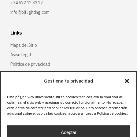
+34 672 12 83 12
info@bjflighting.com
Links
Mapa del Sitio
Aviso legal
Política de privacidad
Política de cookies
Gestiona tu privacidad
Síguenos
Esta página web únicamente utiliza cookies técnicas con la finalidad de
optimizar el sitio web y asegurar su correcto funcionamiento. No recaba ni
Facebook
cede datos de carácter personal de los usuarios. Para obtener información
adicional sobre el uso de las cookies, acceda a nuestra Política de cookies.
X (Twitter
)
Instagram
Aceptar
LinkedIn