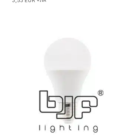
3,53
EUR
+IVA