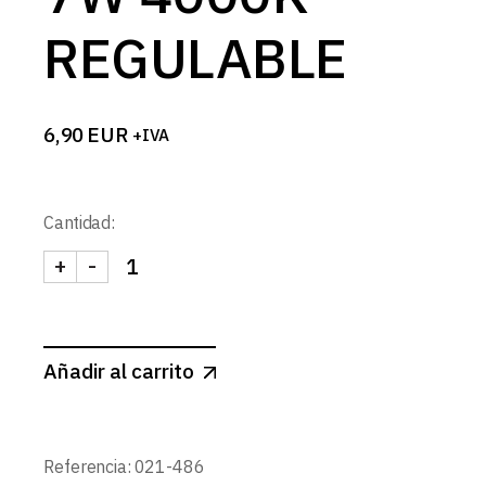
REGULABLE
6,90
EUR
+IVA
Cantidad:
+
-
BOMBILLA LED SMD GU10 38º 7W 4000K REGULAB
Añadir al carrito
Referencia:
021-486