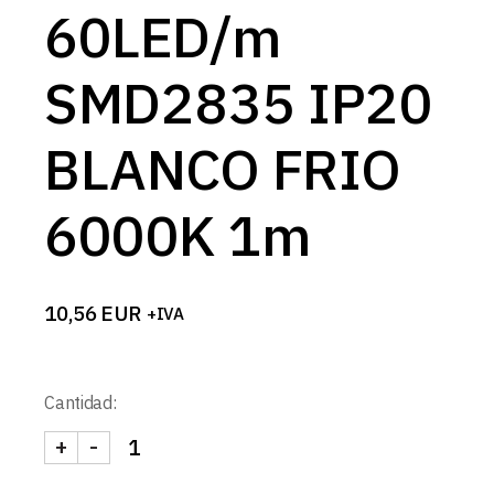
60LED/m
SMD2835 IP20
BLANCO FRIO
6000K 1m
10,56
EUR
+IVA
Cantidad:
+
-
TIRA 12V BASIC TIPO S 10W/m 60LED/m SMD283