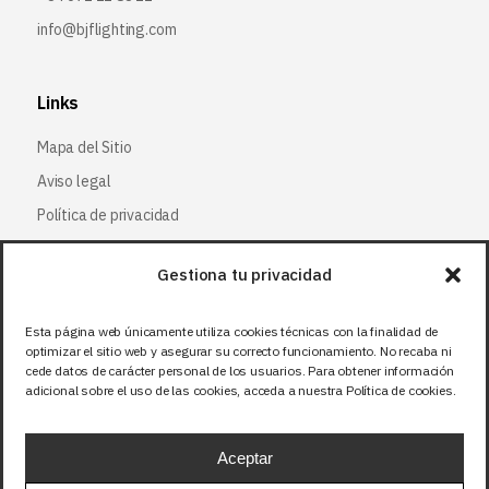
info@bjflighting.com
Links
Mapa del Sitio
Aviso legal
Política de privacidad
Política de cookies
Gestiona tu privacidad
Síguenos
Esta página web únicamente utiliza cookies técnicas con la finalidad de
optimizar el sitio web y asegurar su correcto funcionamiento. No recaba ni
Facebook
cede datos de carácter personal de los usuarios. Para obtener información
adicional sobre el uso de las cookies, acceda a nuestra Política de cookies.
X (Twitter
)
Instagram
Aceptar
LinkedIn