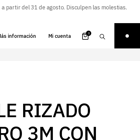
 partir del 31 de agosto. Disculpen las molestias.
0
ás información
Mi cuenta
atálogos
Login
uestra historia
Carrito
istribuidores
Pedidos
ontacto
Recuperar
LE RIZADO
contraseña
FAQs
royectos
RO 3M CON
ona de inspiración