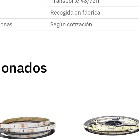
Transporte 48/72h
Recogida en fábrica
zonas
Según cotización
ionados