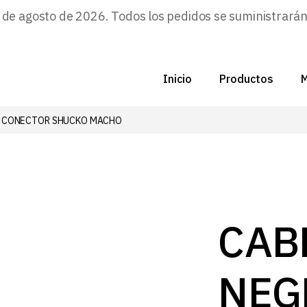
e agosto de 2026. Todos los pedidos se suministrarán a
Inicio
Productos
M
N CONECTOR SHUCKO MACHO
C
N
D
C
CAB
P
NEG
Z