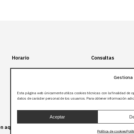
Horario
Consultas
Lunes-Viernes:
+34 966 28 88
28
Gestiona 
07:00-14:00
+34 672 12 83
Sábado y domingo:
12
Esta página web únicamente utiliza cookies técnicas con la finalidad de o
Cerrado
datos de carácter personal de los usuarios. Para obtener información adici
info@bjflighting.com
Aceptar
De
 en aquellos productos que corresponda.
Política de cookies
Polít