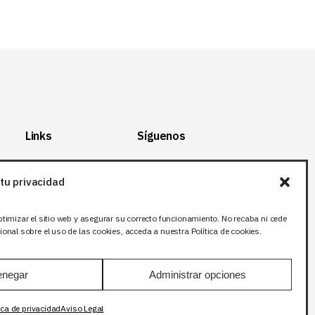
Links
Síguenos
Mapa del Sitio
Facebook
tu privacidad
Aviso legal
X (Twitter
)
Política de
Instagram
ptimizar el sitio web y asegurar su correcto funcionamiento. No recaba ni cede
privacidad
LinkedIn
onal sobre el uso de las cookies, acceda a nuestra Política de cookies.
Política de cookies
negar
Administrar opciones
ica de privacidad
Aviso Legal