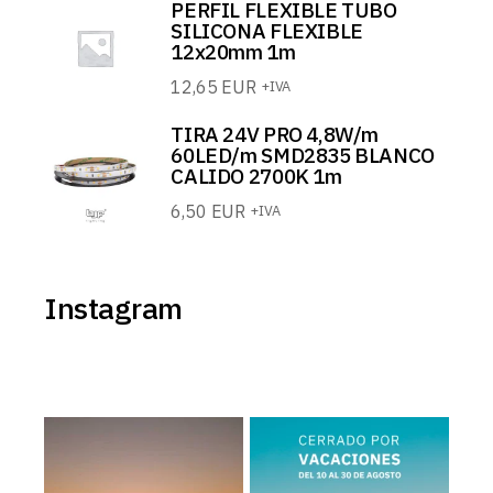
PERFIL FLEXIBLE TUBO
SILICONA FLEXIBLE
12x20mm 1m
12,65
EUR
+IVA
TIRA 24V PRO 4,8W/m
60LED/m SMD2835 BLANCO
CALIDO 2700K 1m
6,50
EUR
+IVA
Instagram
𝗠𝗢𝗗𝗢 𝗩𝗔𝗖𝗔𝗖𝗜𝗢𝗡𝗘𝗦: 𝗢𝗡
BJF Lighting permanecerá
𝗰𝗲𝗿𝗿𝗮𝗱𝗼 𝗽𝗼𝗿
...
...