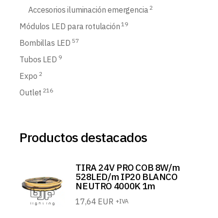
2
Accesorios iluminación emergencia
19
Módulos LED para rotulación
57
Bombillas LED
9
Tubos LED
2
Expo
216
Outlet
Productos destacados
TIRA 24V PRO COB 8W/m
528LED/m IP20 BLANCO
NEUTRO 4000K 1m
17,64
EUR
+IVA