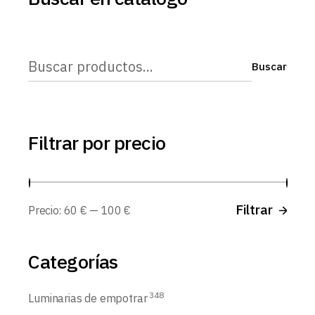
Buscar
Buscar
Filtrar por precio
Prec
Prec
Filtrar
Precio:
60 €
—
100 €
míni
máx
Categorías
348
Luminarias de empotrar