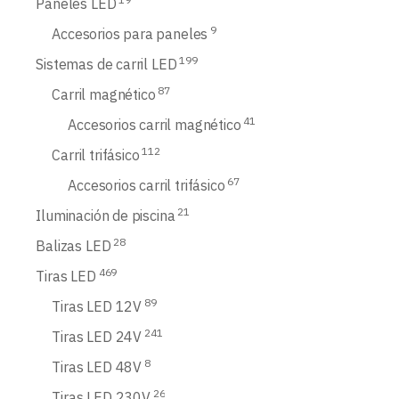
Paneles LED
9
Accesorios para paneles
199
Sistemas de carril LED
87
Carril magnético
41
Accesorios carril magnético
112
Carril trifásico
67
Accesorios carril trifásico
21
Iluminación de piscina
28
Balizas LED
469
Tiras LED
89
Tiras LED 12V
241
Tiras LED 24V
8
Tiras LED 48V
26
Tiras LED 230V