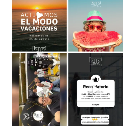
2
0
1
0
Estamos en el Levante Home
Recuerda que los días 𝟮𝟭, 𝟮𝟮 𝘆
Meeting ¡Te esperamos!
...
𝟮𝟯 de
...
39
5
3
0