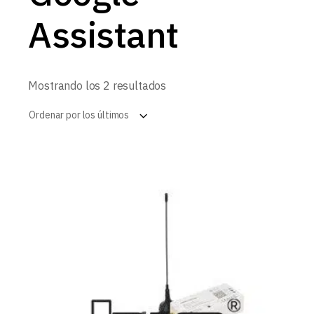
Assistant
Ordenado
Mostrando los 2 resultados
por
los
Ordenar por los últimos
últimos