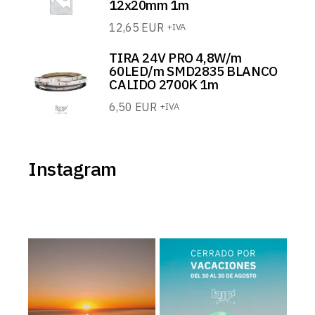
12x20mm 1m
12,65
EUR
+IVA
TIRA 24V PRO 4,8W/m
60LED/m SMD2835 BLANCO
CALIDO 2700K 1m
6,50
EUR
+IVA
Instagram
𝗠𝗢𝗗𝗢 𝗩𝗔𝗖𝗔𝗖𝗜𝗢𝗡𝗘𝗦: 𝗢𝗡
BJF Lighting permanecerá
𝗰𝗲𝗿𝗿𝗮𝗱𝗼 𝗽𝗼𝗿
...
...
2
0
1
0