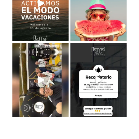
Estamos en el Levante Home
Recuerda que los días 𝟮𝟭, 𝟮𝟮 𝘆
Meeting ¡Te esperamos!
...
𝟮𝟯 de
...
39
5
3
0