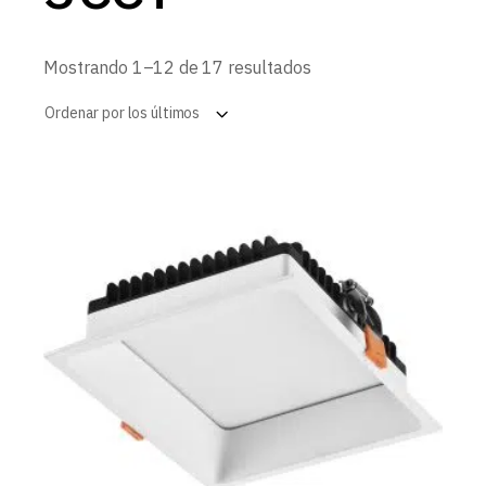
Ordenado
Mostrando 1–12 de 17 resultados
por
los
Ordenar por los últimos
últimos