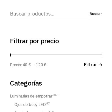
Buscar
Buscar
Filtrar por precio
Prec
Prec
Filtrar
Precio:
40 €
—
120 €
míni
máx
Categorías
348
Luminarias de empotrar
97
Ojos de buey LED
100