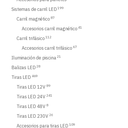
199
Sistemas de carril LED
87
Carril magnético
41
Accesorios carril magnético
112
Carril trifásico
67
Accesorios carril trifásico
21
Iluminación de piscina
28
Balizas LED
469
Tiras LED
89
Tiras LED 12V
241
Tiras LED 24V
8
Tiras LED 48V
26
Tiras LED 230V
109
Accesorios para tiras LED