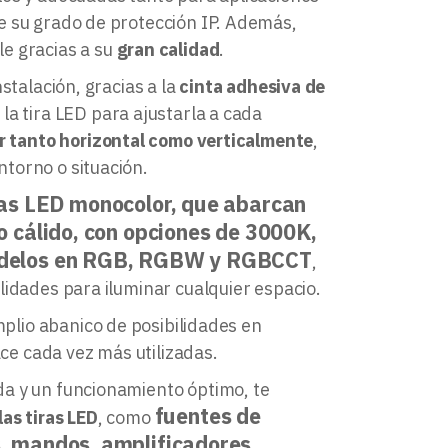
e su grado de protección IP. Además,
e gracias a su
gran calidad
.
stalación, gracias a la
cinta adhesiva de
la tira LED para ajustarla a cada
r tanto horizontal como verticalmente
,
torno o situación.
ras LED monocolor, que abarcan
o cálido, con opciones de 3000K,
modelos en RGB, RGBW y RGBCCT
,
lidades para iluminar cualquier espacio.
mplio abanico de posibilidades en
ace cada vez más utilizadas.
a y un funcionamiento óptimo, te
fuentes de
las tiras LED
, como
s, mandos, amplificadores,