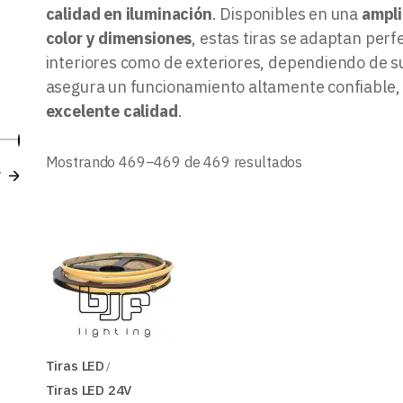
B
calidad en iluminación
. Disponibles en una
ampli
color y dimensiones
, estas tiras se adaptan per
interiores como de exteriores, dependiendo de su
asegura un funcionamiento altamente confiable,
excelente calidad
.
Precio
Precio
Ordenado
Mostrando 469–469 de 469 resultados
r
por
mínimo
máximo
los
últimos
Tiras LED
Tiras LED 24V