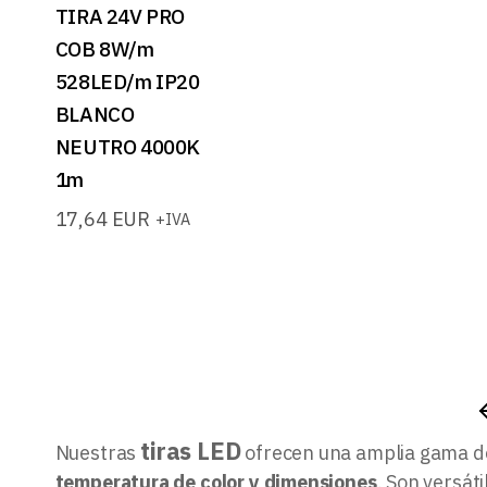
TIRA 24V PRO
COB 8W/m
528LED/m IP20
BLANCO
NEUTRO 4000K
1m
17,64
EUR
+IVA
tiras LED
Nuestras
ofrecen una amplia gama d
temperatura de color y dimensiones
. Son versát