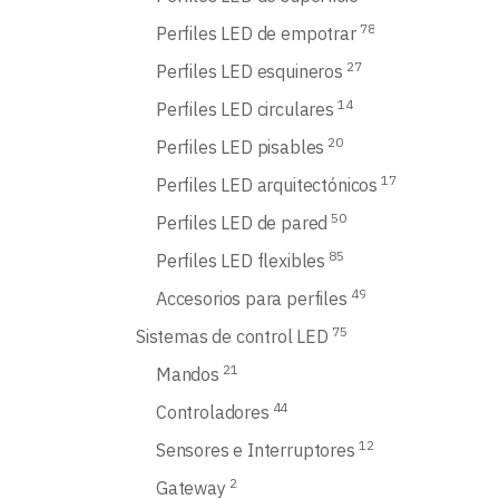
78
Perfiles LED de empotrar
27
Perfiles LED esquineros
14
Perfiles LED circulares
20
Perfiles LED pisables
17
Perfiles LED arquitectónicos
50
Perfiles LED de pared
85
Perfiles LED flexibles
49
Accesorios para perfiles
75
Sistemas de control LED
21
Mandos
44
Controladores
12
Sensores e Interruptores
2
Gateway