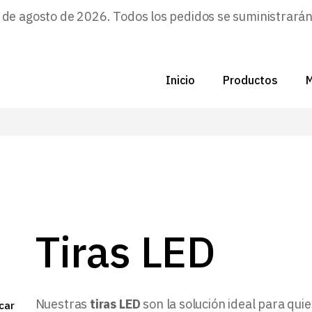
e agosto de 2026. Todos los pedidos se suministrarán a
Inicio
Productos
M
C
N
D
C
Tiras LED
P
Z
Nuestras
tiras LED
son la solución ideal para qu
car