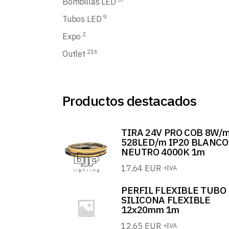
Bombillas LED
9
Tubos LED
2
Expo
216
Outlet
Productos destacados
TIRA 24V PRO COB 8W/
528LED/m IP20 BLANCO
NEUTRO 4000K 1m
17,64
EUR
+IVA
PERFIL FLEXIBLE TUBO
SILICONA FLEXIBLE
12x20mm 1m
12,65
EUR
+IVA