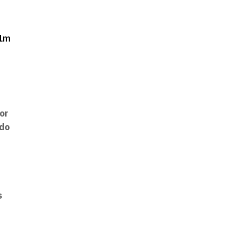
1m
or
ido
s