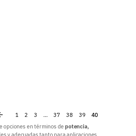
1
2
3
…
37
38
39
40
e opciones en términos de
potencia,
iles y adecuadas tanto para aplicaciones