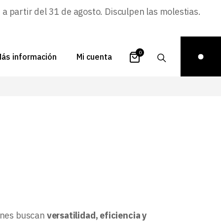
 partir del 31 de agosto. Disculpen las molestias.
0
ás información
Mi cuenta
atálogos
Login
uestra historia
Carrito
istribuidores
Pedidos
ontacto
Recuperar
contraseña
FAQs
royectos
ona de inspiración
ienes buscan
versatilidad, eficiencia y