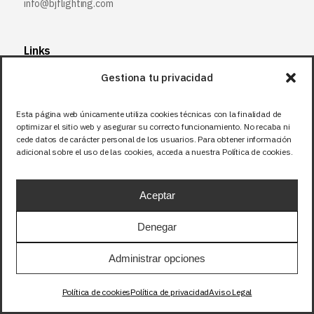
info@bjflighting.com
Links
Gestiona tu privacidad
Mapa del Sitio
Aviso legal
Esta página web únicamente utiliza cookies técnicas con la finalidad de
Política de privacidad
optimizar el sitio web y asegurar su correcto funcionamiento. No recaba ni
cede datos de carácter personal de los usuarios. Para obtener información
Política de cookies
adicional sobre el uso de las cookies, acceda a nuestra Política de cookies.
Síguenos
Aceptar
Facebook
Denegar
X (Twitter
)
Administrar opciones
Instagram
LinkedIn
Política de cookies
Política de privacidad
Aviso Legal