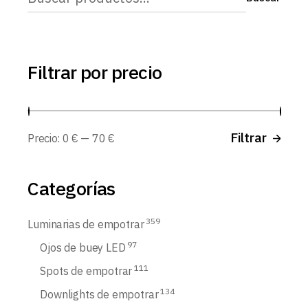
Filtrar por precio
Prec
Prec
Filtrar
Precio:
0 €
—
70 €
míni
máx
Categorías
359
Luminarias de empotrar
97
Ojos de buey LED
111
Spots de empotrar
134
Downlights de empotrar