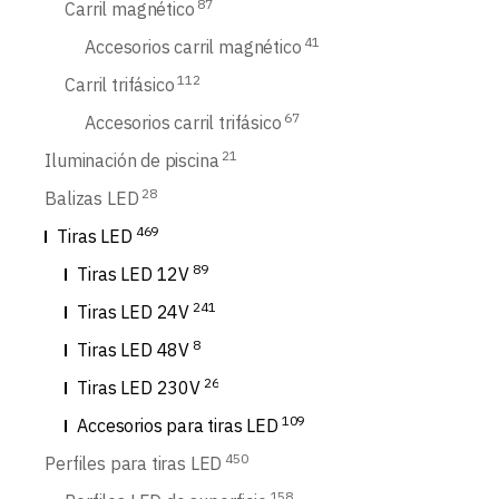
87
Carril magnético
41
Accesorios carril magnético
112
Carril trifásico
67
Accesorios carril trifásico
21
Iluminación de piscina
28
Balizas LED
469
Tiras LED
89
Tiras LED 12V
241
Tiras LED 24V
8
Tiras LED 48V
26
Tiras LED 230V
109
Accesorios para tiras LED
450
Perfiles para tiras LED
158