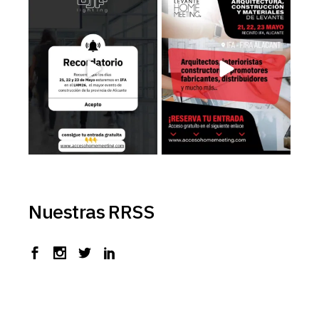
Recuerda que los días 𝟮𝟭, 𝟮𝟮 𝘆
Estaremos en el LHM26, consigue
𝟮𝟯 de
...
tu entrada
...
3
0
3
0
Nuestras RRSS