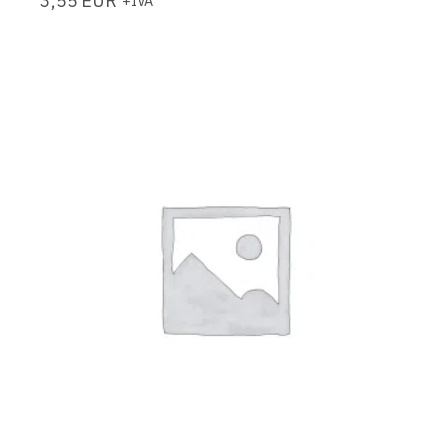
3,55
EUR
+IVA