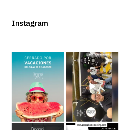
Instagram
BJF Lighting permanecerá
Estamos en el Levante Home
𝗰𝗲𝗿𝗿𝗮𝗱𝗼 𝗽𝗼𝗿
...
Meeting ¡Te esperamos!
...
2
0
39
5