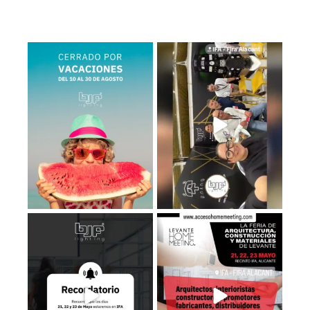
BJF Lighting permanecerá
Estamos en el Levante Home
𝗰𝗲𝗿𝗿𝗮𝗱𝗼 𝗽𝗼𝗿
...
Meeting ¡Te esperamos!
...
2
0
39
5
Recuerda que los días 𝟮𝟭, 𝟮𝟮 𝘆
Estaremos en el LHM26, consigue
𝟮𝟯 de
...
tu entrada
...
3
0
3
0