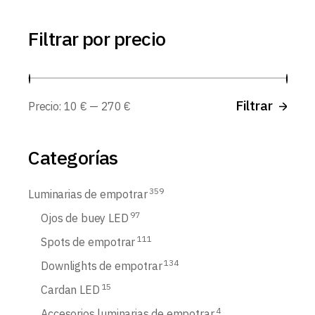
Filtrar por precio
Prec
Prec
Filtrar
Precio:
10 €
—
270 €
míni
máx
Categorías
359
Luminarias de empotrar
97
Ojos de buey LED
111
Spots de empotrar
134
Downlights de empotrar
15
Cardan LED
4
Accesorios luminarias de empotrar