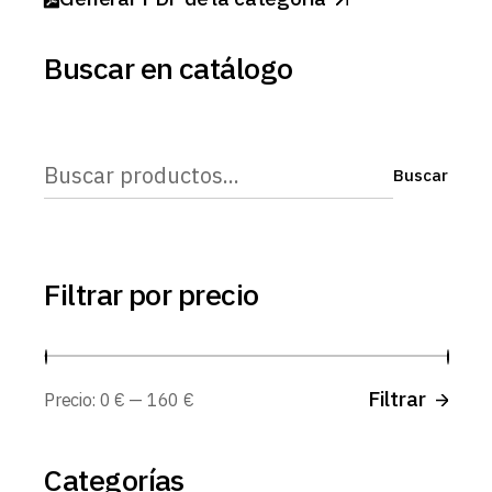
Buscar en catálogo
Buscar
Buscar
Filtrar por precio
Prec
Prec
Filtrar
Precio:
0 €
—
160 €
míni
máx
Categorías