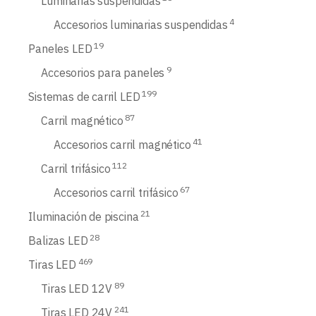
Luminarias suspendidas
4
Accesorios luminarias suspendidas
19
Paneles LED
9
Accesorios para paneles
199
Sistemas de carril LED
87
Carril magnético
41
Accesorios carril magnético
112
Carril trifásico
67
Accesorios carril trifásico
21
Iluminación de piscina
28
Balizas LED
469
Tiras LED
89
Tiras LED 12V
241
Tiras LED 24V