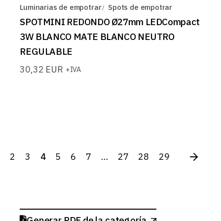
Luminarias de empotrar
Spots de empotrar
SPOTMINI REDONDO Ø27mm LEDCompact
3W BLANCO MATE BLANCO NEUTRO
REGULABLE
30,32
EUR
+IVA
2
3
4
5
6
7
…
27
28
29
Generar PDF de la categoría