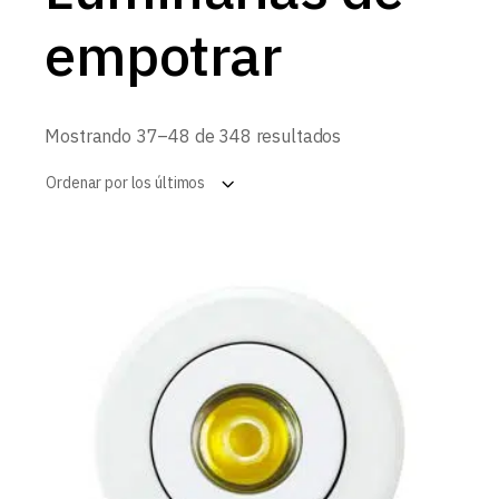
empotrar
Ordenado
Mostrando 37–48 de 348 resultados
por
los
Ordenar por los últimos
últimos