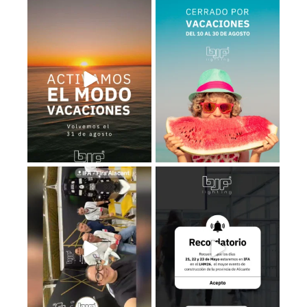
𝗠𝗢𝗗𝗢 𝗩𝗔𝗖𝗔𝗖𝗜𝗢𝗡𝗘𝗦: 𝗢𝗡
BJF Lighting permanecerá
𝗰𝗲𝗿𝗿𝗮𝗱𝗼 𝗽𝗼𝗿
...
...
2
0
1
0
Estamos en el Levante Home
Recuerda que los días 𝟮𝟭, 𝟮𝟮 𝘆
Meeting ¡Te esperamos!
...
𝟮𝟯 de
...
39
5
3
0