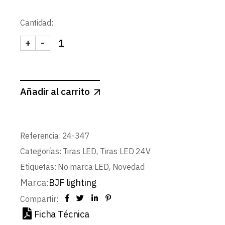
Cantidad:
+
-
TIRA 24V PRO 14,4W/m 60LED SMD5050 IP67 R
Añadir al carrito
Referencia:
24-347
Categorías:
Tiras LED
,
Tiras LED 24V
Etiquetas:
No marca LED
,
Novedad
Marca:
BJF lighting
Compartir:
Ficha Técnica