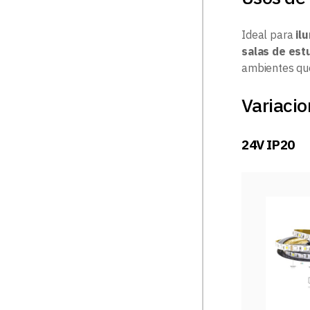
Ideal para
il
salas de est
ambientes que
Variacio
24V IP20