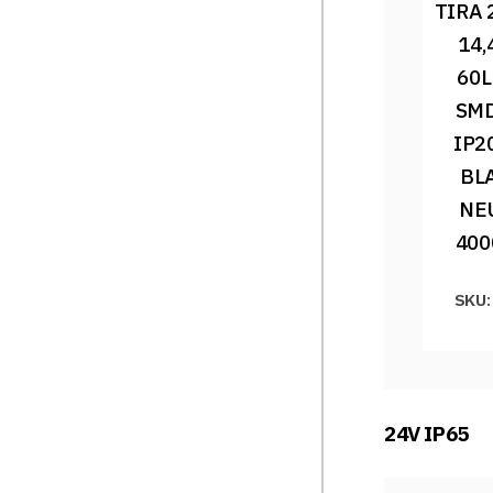
TIRA 
14,
60L
SMD
IP2
BL
NE
400
SKU:
24V IP65