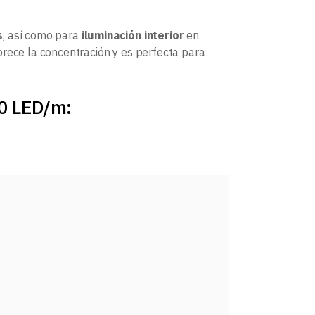
s
, así como para
iluminación interior
en
orece la concentración y es perfecta para
60 LED/m: