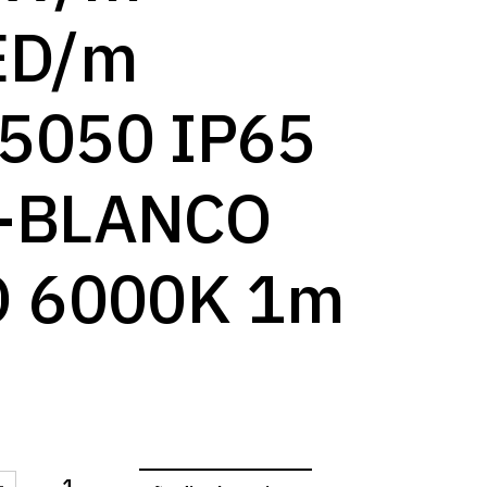
log
ED/m
5050 IP65
-BLANCO
O 6000K 1m
-