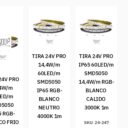
TIRA 24V PRO 
TIRA 24V PRO 
14,4W/m 
IP65 60LED/m 
60LED/m 
SMD5050 
24V PRO 
SMD5050 
14,4W/m RGB-
4W/m 
IP65 RGB-
BLANCO 
ED/m 
BLANCO 
CALIDO 
5050 
NEUTRO 
3000K 1m
5 RGB-
4000K 1m
O FRIO 
SKU: 24-247