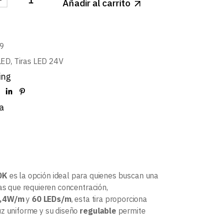
Añadir al carrito
 24V PRO 14,4W/m 60LED/m SMD5050 IP65 RGB-BLAN
9
LED
,
Tiras LED 24V
ing
a
0K
es la opción ideal para quienes buscan una
s que requieren concentración,
,4W/m
y
60 LEDs/m
, esta tira proporciona
uz uniforme y su diseño
regulable
permite