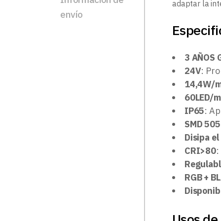
adaptar la in
envío
Especifi
3 AÑOS 
24V
: Pro
14,4W/
60LED/m
IP65
: Ap
SMD 505
Disipa el
CRI>80
:
Regulab
RGB + B
Disponib
Usos de 