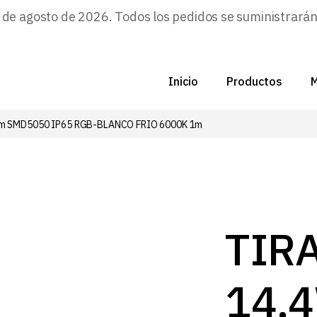
e agosto de 2026. Todos los pedidos se suministrarán a
Inicio
Productos
M
/m SMD5050 IP65 RGB-BLANCO FRIO 6000K 1m
C
N
D
C
TIR
P
14,
Z