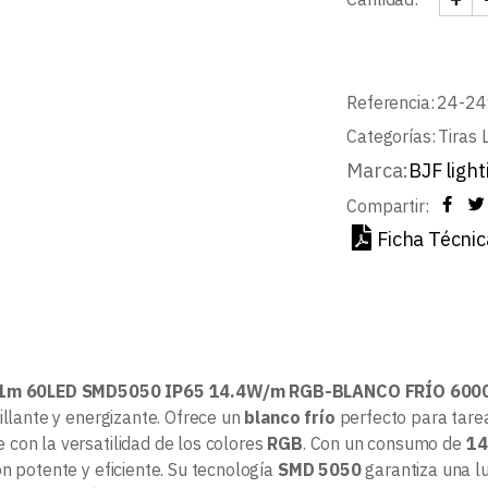
TIRA
Referencia:
24-24
Categorías:
Tiras 
Marca:
BJF light
Compartir:
Ficha Técnic
 1m 60LED SMD5050 IP65 14.4W/m RGB-BLANCO FRÍO 600
illante y energizante. Ofrece un
blanco frío
perfecto para tarea
con la versatilidad de los colores
RGB
. Con un consumo de
14
ón potente y eficiente. Su tecnología
SMD 5050
garantiza una l