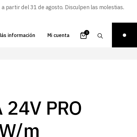
 partir del 31 de agosto. Disculpen las molestias.
0
ás información
Mi cuenta
atálogos
Login
uestra historia
Carrito
istribuidores
Pedidos
ontacto
Recuperar
A 24V PRO
contraseña
FAQs
royectos
4W/m
ona de inspiración