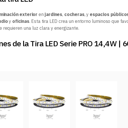
uminación exterior
en
jardines
,
cocheras
, y
espacios público
udio
y
oficinas
. Esta tira LED crea un entorno luminoso que fav
 requieren una luz clara y energizante.
nes de la Tira LED Serie PRO 14,4W | 