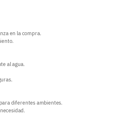
anza en la compra.
iento.
te al agua.
guras.
or para diferentes ambientes.
 necesidad.