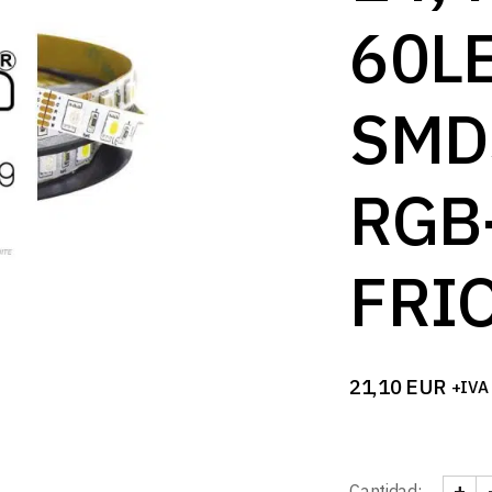
B
60L
SMD
RGB
FRI
21,10
EUR
+IVA
+
Cantidad: