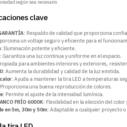
tensidad según sea necesario.
caciones clave
GARANTÍA
: Respaldo de calidad que proporciona confi
porciona un voltaje seguro y eficiente para el funcionam
m
: Iluminación potente y eficiente.
: Garantiza una luz continua y uniforme en el espacio.
ropiada para ambientes interiores y exteriores, resisten
0
: Aumenta la durabilidad y calidad de la luz emitida.
 calor
: Ayuda a mantener la tira LED a temperaturas se
 Proporciona una buena reproducción de colores.
le
: Permite el ajuste de la intensidad lumínica.
LANCO FRÍO 6000K
: Flexibilidad en la elección del col
le en 5m, 30m y 50m
: Adaptable a cualquier proyecto o
la tira LED