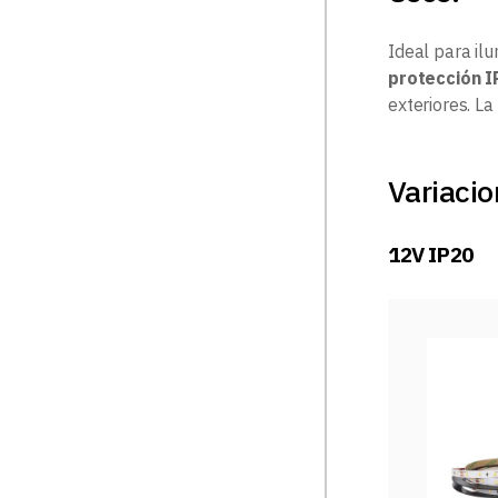
Ideal para il
protección I
exteriores. L
Variacio
12V IP20