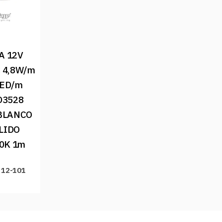
A 12V 
 4,8W/m 
ED/m 
3528 
BLANCO 
LIDO 
0K 1m
 12-101