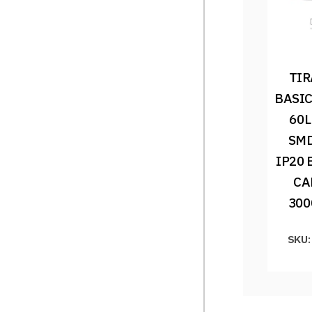
TIR
BASIC
60L
SMD
IP20 
CA
300
SKU: