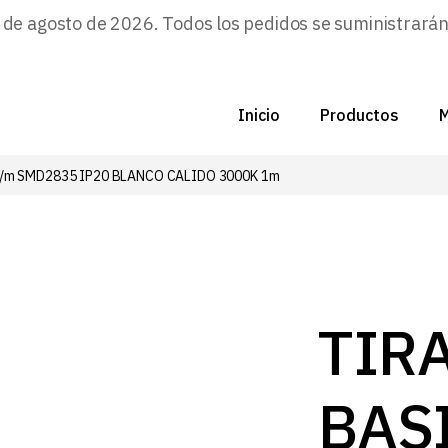
e agosto de 2026. Todos los pedidos se suministrarán a
Inicio
Productos
M
D/m SMD2835 IP20 BLANCO CALIDO 3000K 1m
C
N
D
C
TIR
P
BAS
Z