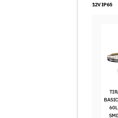
12V IP65
TIR
BASIC
60L
SMD