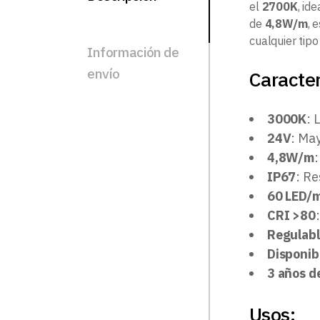
el
2700K
, id
de
4,8W/m
, 
cualquier tipo
Información de
envío
Caracter
3000K
: 
24V
: May
4,8W/m
IP67
: Re
60 LED/
CRI >80
Regulab
Disponib
3 años d
Usos: