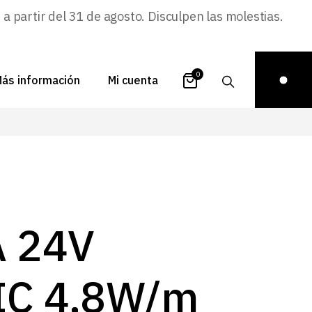
 partir del 31 de agosto. Disculpen las molestias.
0
ás información
Mi cuenta
atálogos
Login
uestra historia
Carrito
istribuidores
Pedidos
ontacto
Recuperar
A 24V
contraseña
FAQs
royectos
IC 4,8W/m
ona de inspiración