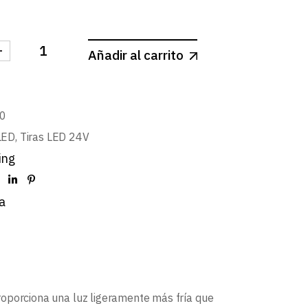
-
Añadir al carrito
 24V BASIC 4,8W/m 60LED/m SMD2835 IP20 BLANCO C
0
LED
,
Tiras LED 24V
ing
a
oporciona una luz ligeramente más fría que