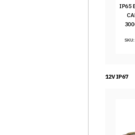
IP65 
CA
300
SKU:
12V IP67