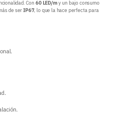
uncionalidad. Con
60 LED/m
y un bajo consumo
emás de ser
IP67
, lo que la hace perfecta para
onal.
ad.
alación.