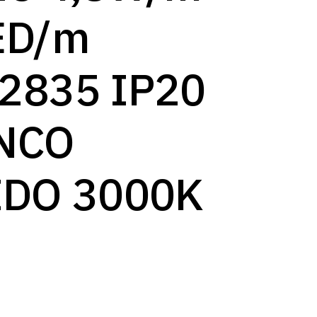
log
ED/m
2835 IP20
NCO
IDO 3000K