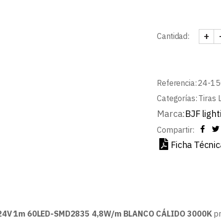
+
Cantidad:
TIRA
Referencia:
24-15
Categorías:
Tiras 
Marca:
BJF light
Compartir:
Ficha Técnic
 24V 1m 60LED-SMD2835 4,8W/m BLANCO CÁLIDO 3000K
pr