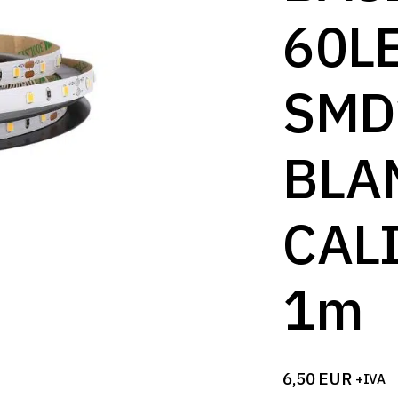
B
60L
SMD
BLA
CAL
1m
6,50
EUR
+IVA