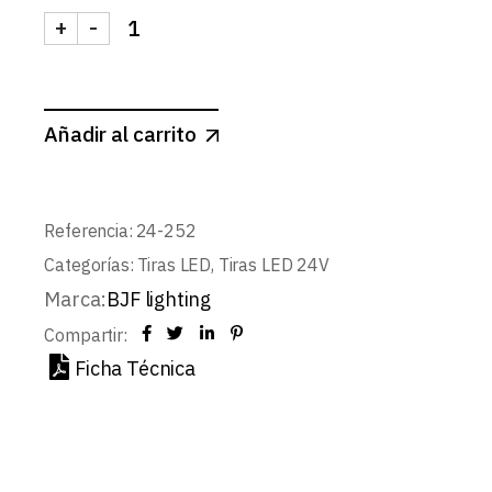
+
-
TIRA 24V BASIC 4,8W/m 120LED/m SMD2835 IP6
Añadir al carrito
Referencia:
24-252
Categorías:
Tiras LED
,
Tiras LED 24V
Marca:
BJF lighting
Compartir:
Ficha Técnica