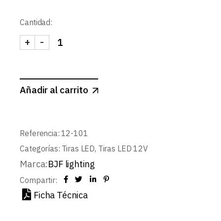
Cantidad:
+
-
TIRA 12V BASIC 4,8W/m 60LED/m SMD3528 IP20
Añadir al carrito
Referencia:
12-101
Categorías:
Tiras LED
,
Tiras LED 12V
Marca:
BJF lighting
Compartir:
Ficha Técnica