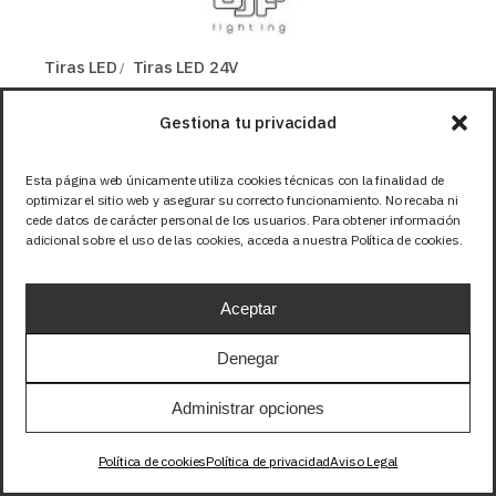
Tiras LED
Tiras LED 24V
TIRA 24V PRO 4,8W/m 120LED/m SMD2835
Gestiona tu privacidad
IP65 BLANCO CALIDO 2700K 1m
10,25
EUR
+IVA
Esta página web únicamente utiliza cookies técnicas con la finalidad de
optimizar el sitio web y asegurar su correcto funcionamiento. No recaba ni
cede datos de carácter personal de los usuarios. Para obtener información
adicional sobre el uso de las cookies, acceda a nuestra Política de cookies.
Aceptar
Denegar
Administrar opciones
Política de cookies
Política de privacidad
Aviso Legal