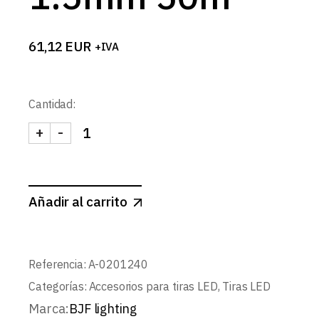
61,12
EUR
+IVA
Cantidad:
+
-
CABLE ACERO GALVANIZADO 1.5mm 50m cantid
Añadir al carrito
Referencia:
A-0201240
Categorías:
Accesorios para tiras LED
,
Tiras LED
Marca:
BJF lighting