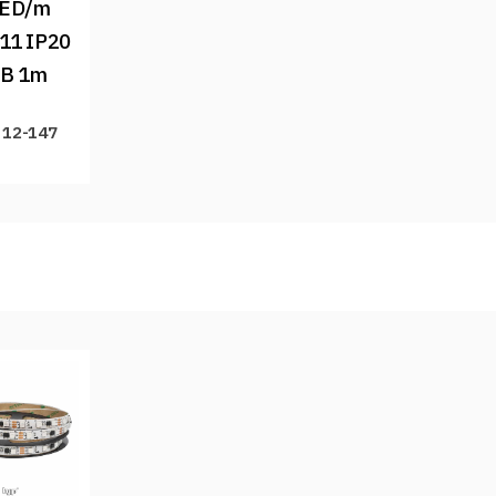
ED/m 
1 IP20 
B 1m
 12-147