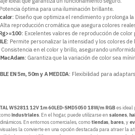
taje ideal que garantiza un funcionamiento seguro.
 Potencia óptima para una iluminación brillante.
 calor
: Diseño que optimiza el rendimiento y prolonga la vi
 Alta reproducción cromática que asegura colores reales
 Rg>=100
: Excelentes valores de reproducción de color 
BLE
: Permite personalizar la intensidad y los colores de 
: Consistencia en el color y brillo, asegurando uniformida
 MacAdam
: Garantiza que la variación de color sea mí
BLE EN 5m, 50m y A MEDIDA
: Flexibilidad para adaptar
ITAL WS2811 12V 1m 60LED-SMD5050 18W/m RGB
es ideal 
como
industriales
. En el hogar, puede utilizarse en
salones
,
ha
dinámicos. En entornos comerciales, como
tiendas
,
bares
, y
ev
visuales la convierte en una opción destacada para atraer la ate