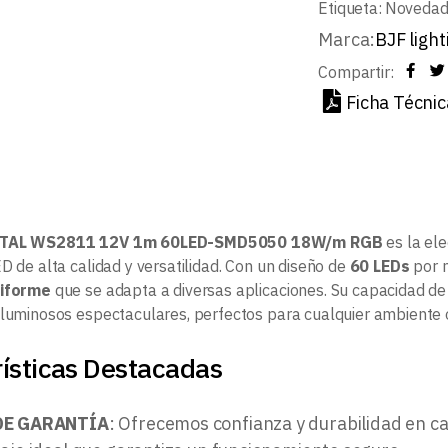
Etiqueta:
Noveda
Marca:
BJF light
Compartir:
Ficha Técnic
ITAL WS2811 12V 1m 60LED-SMD5050 18W/m RGB
es la el
D de alta calidad y versatilidad. Con un diseño de
60 LEDs
por m
niforme
que se adapta a diversas aplicaciones. Su capacidad d
 luminosos espectaculares, perfectos para cualquier ambiente 
ísticas Destacadas
DE GARANTÍA
: Ofrecemos confianza y durabilidad en c