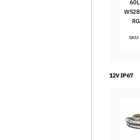
60L
WS281
RG
SKU:
12V IP67