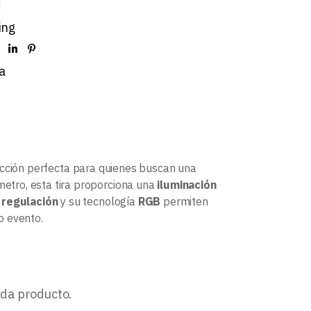
d
ing
a
ección perfecta para quienes buscan una
etro, esta tira proporciona una
iluminación
e
regulación
y su tecnología
RGB
permiten
o evento.
ada producto.