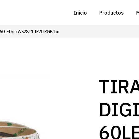
Inicio
Productos
M
 60LED/m WS2811 IP20 RGB 1m
C
N
D
C
TIR
P
DIG
Z
B
60L