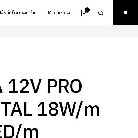
0
ás información
Mi cuenta
atálogos
Login
uestra historia
Carrito
istribuidores
Pedidos
ontacto
Recuperar
A 12V PRO
contraseña
FAQs
royectos
ITAL 18W/m
ona de inspiración
log
ED/m