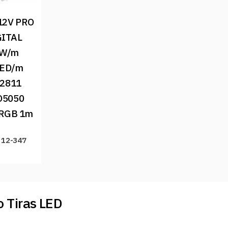
12V PRO 
ITAL 
W/m 
ED/m 
2811 
5050 
 RGB 1m
 12-347
 Tiras LED