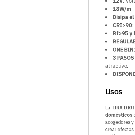
12V
: Vol
18W/m
:
Disipa el
CRI>90
:
Rf>95 y
REGULA
ONE BIN
3 PASOS
atractivo.
DISPONI
Usos
La
TIRA DIG
domésticos
acogedores y 
crear efectos 