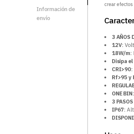
crear efectos
Información de
envío
Caracter
3 AÑOS 
12V
: Vo
18W/m
:
Disipa el
CRI>90
:
Rf>95 y
REGULA
ONE BIN
3 PASOS
IP67
: Al
DISPONI