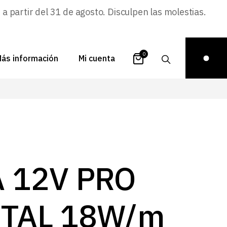
 partir del 31 de agosto. Disculpen las molestias.
0
ás información
Mi cuenta
atálogos
Login
uestra historia
Carrito
istribuidores
Pedidos
ontacto
Recuperar
A 12V PRO
contraseña
FAQs
royectos
ITAL 18W/m
ona de inspiración