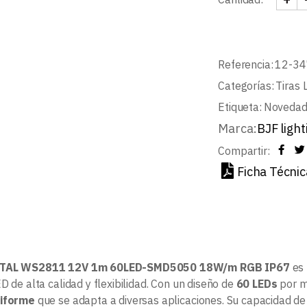
TIRA
Referencia:
12-34
Categorías:
Tiras 
Etiqueta:
Noveda
Marca:
BJF light
Compartir:
Ficha Técnic
ITAL WS2811 12V 1m 60LED-SMD5050 18W/m RGB IP67
es 
D de alta calidad y flexibilidad. Con un diseño de
60 LEDs
por me
niforme
que se adapta a diversas aplicaciones. Su capacidad d