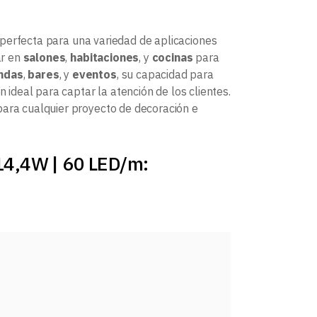
perfecta para una variedad de aplicaciones
ar en
salones
,
habitaciones
, y
cocinas
para
endas
,
bares
, y
eventos
, su capacidad para
n ideal para captar la atención de los clientes.
a para cualquier proyecto de decoración e
 14,4W | 60 LED/m: