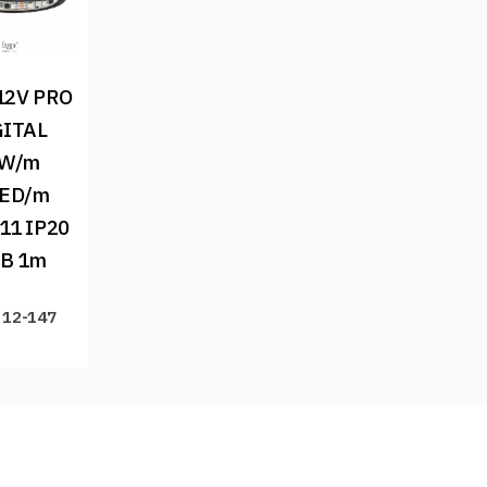
12V PRO 
ITAL 
W/m 
ED/m 
1 IP20 
B 1m
 12-147