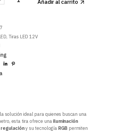
Añadir al carrito
 12V PRO DIGITAL 18W/m 60LED/m WS2811 SMD5050 
7
LED
,
Tiras LED 12V
d
ing
a
la solución ideal para quienes buscan una
tro, esta tira ofrece una
iluminación
e
regulación
y su tecnología
RGB
permiten