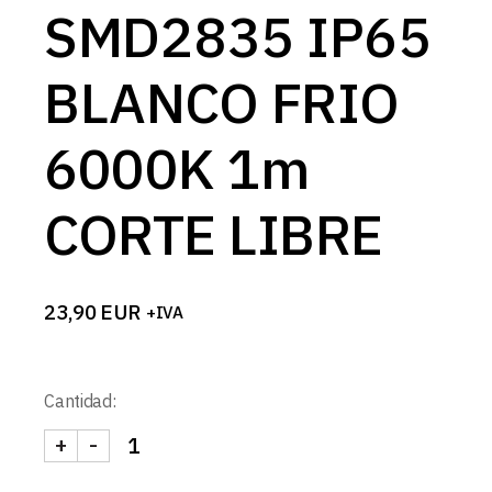
SMD2835 IP65
BLANCO FRIO
6000K 1m
CORTE LIBRE
23,90
EUR
+IVA
Cantidad:
+
-
TIRA 24V PRO 12W/m 120LED/m SMD2835 IP65 