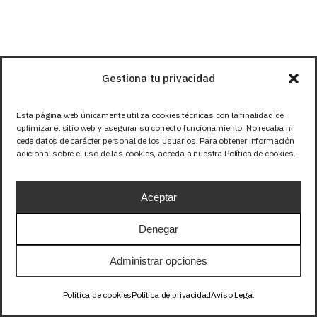
Gestiona tu privacidad
Esta página web únicamente utiliza cookies técnicas con la finalidad de
optimizar el sitio web y asegurar su correcto funcionamiento. No recaba ni
cede datos de carácter personal de los usuarios. Para obtener información
adicional sobre el uso de las cookies, acceda a nuestra Política de cookies.
Aceptar
Denegar
Tiras LED
Tiras LED 24V
Administrar opciones
TIRA 24V PRO COB 8W/m 528LED/m IP20
BLANCO NEUTRO 4000K 1m
Política de cookies
Política de privacidad
Aviso Legal