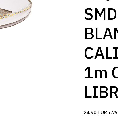
SMD
BLA
CAL
1m 
LIB
24,90
EUR
+IVA