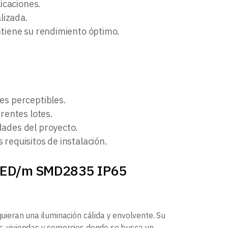
icaciones.
lizada.
ntiene su rendimiento óptimo.
.
nes perceptibles.
erentes lotes.
dades del proyecto.
 requisitos de instalación.
0LED/m SMD2835 IP65
quieran una iluminación cálida y envolvente. Su
s, viviendas y comercios donde se busca un