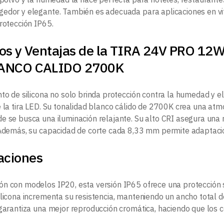
edor y elegante. También es adecuada para aplicaciones en vitr
protección IP65.
ios y Ventajas de la TIRA 24V PRO 
LANCO CALIDO 2700K
nto de silicona no solo brinda protección contra la humedad y e
e la tira LED. Su tonalidad blanco cálido de 2700K crea una atm
e se busca una iluminación relajante. Su alto CRI asegura una r
 Además, su capacidad de corte cada 8,33 mm permite adaptacion
aciones
n con modelos IP20, esta versión IP65 ofrece una protección su
ilicona incrementa su resistencia, manteniendo un ancho total 
 garantiza una mejor reproducción cromática, haciendo que los c