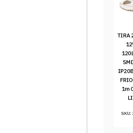
TIRA 
12
120
SMD
IP20
FRIO
1m 
L
SKU: