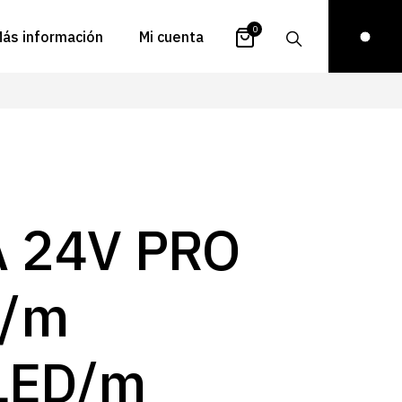
0
ás información
Mi cuenta
atálogos
Login
uestra historia
Carrito
istribuidores
Pedidos
ontacto
Recuperar
A 24V PRO
contraseña
FAQs
royectos
/m
ona de inspiración
log
LED/m