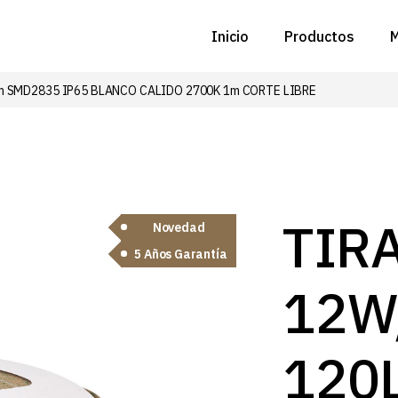
Inicio
Productos
M
m SMD2835 IP65 BLANCO CALIDO 2700K 1m CORTE LIBRE
C
N
D
C
TIR
Novedad
5 Años Garantía
P
12W
Z
B
120