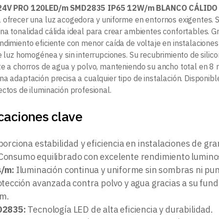
24V PRO 120LED/m SMD2835 IP65 12W/m BLANCO CÁLIDO
 ofrecer una luz acogedora y uniforme en entornos exigentes.
na tonalidad cálida ideal para crear ambientes confortables. Gr
ndimiento eficiente con menor caída de voltaje en instalacione
e luz homogénea y sin interrupciones. Su recubrimiento de silicon
te a chorros de agua y polvo, manteniendo su ancho total en 8
na adaptación precisa a cualquier tipo de instalación. Disponibl
ectos de iluminación profesional.
caciones clave
orciona estabilidad y eficiencia en instalaciones de gra
Consumo equilibrado con excelente rendimiento lumino
s/m:
Iluminación continua y uniforme sin sombras ni pun
tección avanzada contra polvo y agua gracias a su fun
mm.
D2835:
Tecnología LED de alta eficiencia y durabilidad.