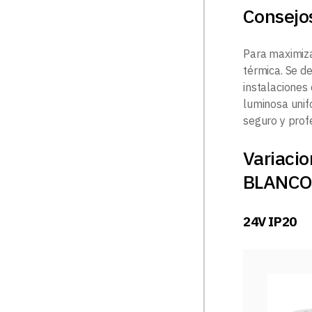
Consejo
Para maximizar
térmica. Se d
instalaciones
luminosa unif
seguro y prof
Variaci
BLANCO
24V IP20