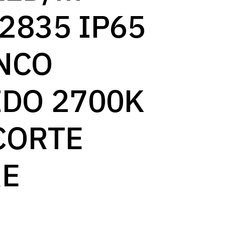
2835 IP65
NCO
IDO 2700K
CORTE
RE