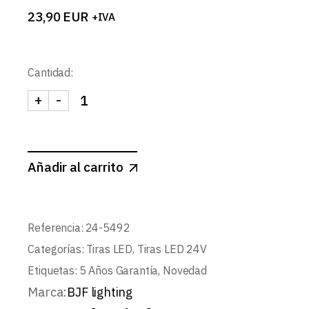
23,90
EUR
+IVA
Cantidad:
+
-
TIRA 24V PRO 12W/m 120LED/m SMD2835 IP65 
Añadir al carrito
Referencia:
24-5492
Categorías:
Tiras LED
,
Tiras LED 24V
Etiquetas:
5 Años Garantía
,
Novedad
Marca:
BJF lighting