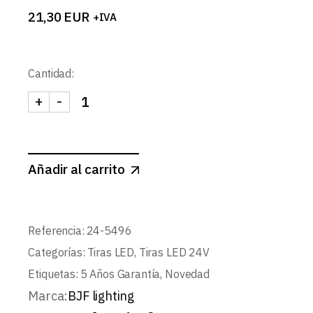
21,30
EUR
+IVA
Cantidad:
+
-
TIRA 24V PRO 10W/m 140LED/m SMD2835 IP65 
Añadir al carrito
Referencia:
24-5496
Categorías:
Tiras LED
,
Tiras LED 24V
Etiquetas:
5 Años Garantía
,
Novedad
Marca:
BJF lighting