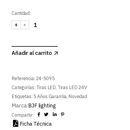
Cantidad:
+
-
TIRA 24V PRO 10W/m 140LED/m SMD2835 IP20 
Añadir al carrito
Referencia:
24-5095
Categorías:
Tiras LED
,
Tiras LED 24V
Etiquetas:
5 Años Garantía
,
Novedad
Marca:
BJF lighting
Compartir:
Ficha Técnica