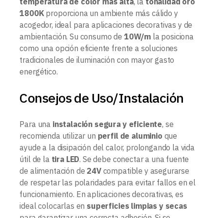
temperatura de color más alta
, la
tonalidad oro
1800K
proporciona un ambiente más cálido y
acogedor, ideal para aplicaciones decorativas y de
ambientación. Su consumo de
10W/m
la posiciona
como una opción eficiente frente a soluciones
tradicionales de iluminación con mayor gasto
energético.
Consejos de Uso/Instalación
Para una
instalación segura y eficiente
, se
recomienda utilizar un
perfil de aluminio
que
ayude a la disipación del calor, prolongando la vida
útil de la
tira LED
. Se debe conectar a una fuente
de alimentación de
24V
compatible y asegurarse
de respetar las polaridades para evitar fallos en el
funcionamiento. En aplicaciones decorativas, es
ideal colocarlas en
superficies limpias y secas
para garantizar una correcta adhesión. Si se