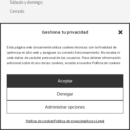
Sábado y domingo:
Cerrado
Consultas
Gestiona tu privacidad
+34 966 28 88 28
Esta página web únicamente utiliza cookies técnicas con la finalidad de
+34 672 12 83 12
optimizar el sitio web y asegurar su correcto funcionamiento. No recaba ni
cede datos de carácter personal de los usuarios. Para obtener información
info@bjflighting.com
adicional sobre el uso de las cookies, acceda a nuestra Política de cookies.
Links
Aceptar
Mapa del Sitio
Denegar
Aviso legal
Administrar opciones
Política de privacidad
Política de cookies
Política de cookies
Política de privacidad
Aviso Legal