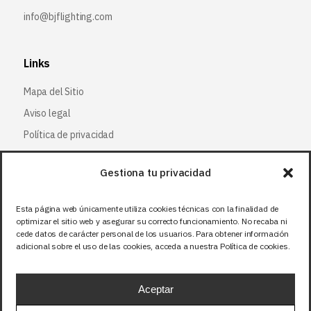
info@bjflighting.com
Links
Mapa del Sitio
Aviso legal
Política de privacidad
Política de cookies
Gestiona tu privacidad
Síguenos
Esta página web únicamente utiliza cookies técnicas con la finalidad de
optimizar el sitio web y asegurar su correcto funcionamiento. No recaba ni
Facebook
cede datos de carácter personal de los usuarios. Para obtener información
adicional sobre el uso de las cookies, acceda a nuestra Política de cookies.
X (Twitter
)
Instagram
Aceptar
LinkedIn