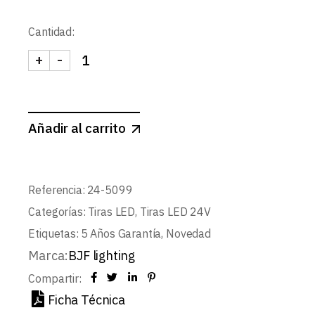
Cantidad:
+
-
TIRA 24V PRO 10W/m 140LED/m SMD2835 IP20 
Añadir al carrito
Referencia:
24-5099
Categorías:
Tiras LED
,
Tiras LED 24V
Etiquetas:
5 Años Garantía
,
Novedad
Marca:
BJF lighting
Compartir:
Ficha Técnica