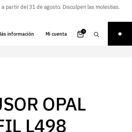
 partir del 31 de agosto. Disculpen las molestias.
0
ás información
Mi cuenta
atálogos
Login
uestra historia
Carrito
istribuidores
Pedidos
ontacto
Recuperar
USOR OPAL
contraseña
FAQs
royectos
IL L498
ona de inspiración