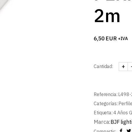
B
2m
6,50
EUR
+IVA
+
Cantidad:
DIFU
Referencia:
L498-
Categorías:
Perfil
Etiqueta:
4 Años G
Marca:
BJF light
Compartir: