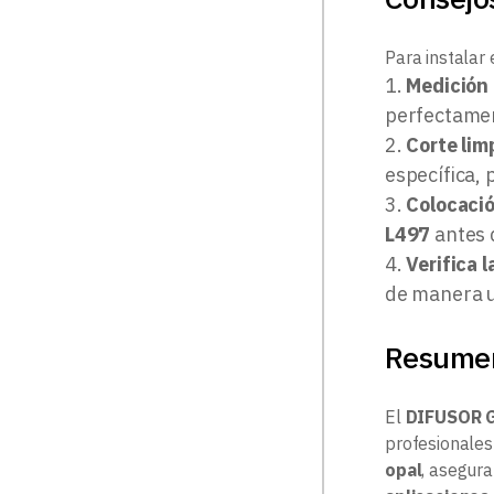
Para instalar 
Medición 
perfectament
Corte lim
específica, 
Colocación
L497
antes d
Verifica l
de manera 
Resumen
El
DIFUSOR G
profesionales
opal
, asegur