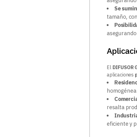
asegurando u
Se sumin
tamaño, con 
Posibili
asegurando 
Aplicac
El
DIFUSOR G
aplicaciones
Residenc
homogénea 
Comercia
resalta prod
Industri
eficiente y 