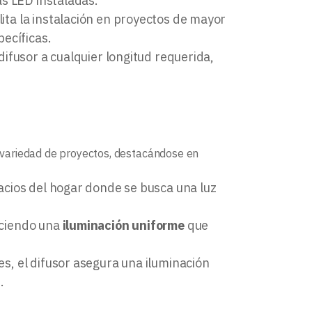
as LED instaladas.
lita la instalación en proyectos de mayor
ecíficas.
 difusor a cualquier longitud requerida,
variedad de proyectos, destacándose en
pacios del hogar donde se busca una luz
reciendo una
iluminación uniforme
que
es, el difusor asegura una iluminación
.