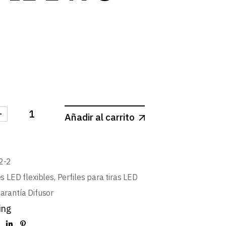
log
-
Añadir al carrito
SOR OPAL PERFIL L498 2m cantidad
2-2
es LED flexibles
,
Perfiles para tiras LED
arantía Difusor
ing