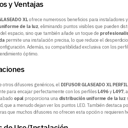
os y Ventajas
GLASEADO XL
ofrece numerosos beneficios para instaladores y 
uniforme de la luz
, eliminando puntos visibles que pueden dist
l del espacio, sino que también añade un toque de
profesional
da
permite una instalación precisa, lo que reduce el desperdici
configuración. Además, su compatibilidad exclusiva con los perf
rendimiento óptimo.
aciones
e otros difusores genéricos, el
DIFUSOR GLASEADO XL PERFIL
te para encajar perfectamente con los perfiles
L496
y
L497
, 
cabado
opal
proporciona una
distribución uniforme de la luz
s
ad, que a menudo dejan ver los puntos LED. También destaca p
ras que muchos difusores no ofrecen esta opción o requieren he
s de Uso/Instalación