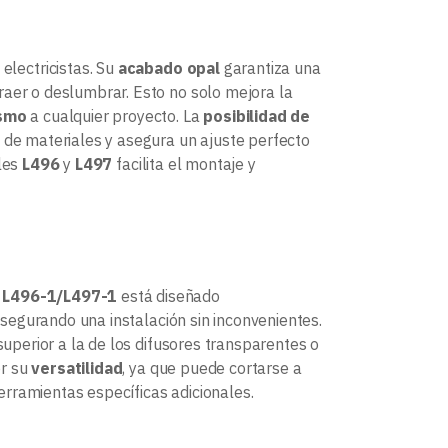
electricistas. Su
acabado opal
garantiza una
raer o deslumbrar. Esto no solo mejora la
ismo
a cualquier proyecto. La
posibilidad de
o de materiales y asegura un ajuste perfecto
iles
L496
y
L497
facilita el montaje y
 L496-1/L497-1
está diseñado
asegurando una instalación sin inconvenientes.
uperior a la de los difusores transparentes o
or su
versatilidad
, ya que puede cortarse a
rramientas específicas adicionales.