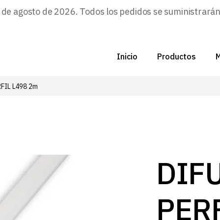
e agosto de 2026. Todos los pedidos se suministrarán a
Inicio
Productos
M
FIL L498 2m
C
N
D
C
DIF
P
PERF
Z