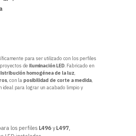
a
ficamente para ser utilizado con los perfiles
s proyectos de
iluminación LED
. Fabricado en
istribución homogénea de la luz
,
ros
, con la
posibilidad de corte a medida
,
n ideal para lograr un acabado limpio y
ara los perfiles
L496
y
L497
,