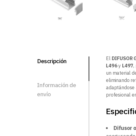
El
DIFUSOR G
Descripción
L496
y
L497
,
un material d
eliminando ref
Información de
adaptándose a
envío
profesional e
Especifi
Difusor o