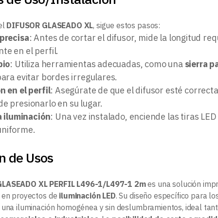
el
DIFUSOR GLASEADO XL
, sigue estos pasos:
precisa
: Antes de cortar el difusor, mide la longitud r
e en el perfil.
pio
: Utiliza herramientas adecuadas, como una
sierra p
para evitar bordes irregulares.
 en el perfil
: Asegúrate de que el difusor esté correct
e presionarlo en su lugar.
a iluminación
: Una vez instalado, enciende las tiras LED
uniforme.
 de Usos
LASEADO XL PERFIL L496-1/L497-1 2m
es una solución imp
 en proyectos de
iluminación LED
. Su diseño específico para lo
a una iluminación homogénea y sin deslumbramientos, ideal tan