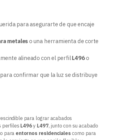
equerida para asegurarte de que encaje
ara metales
o una herramienta de corte
amente alineado con el perfil
L496
o
 para confirmar que la luz se distribuye
rescindible para lograr acabados
s perfiles
L496
y
L497
, junto con su acabado
to para
entornos residenciales
como para