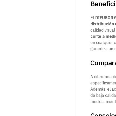
Benefici
El
DIFUSOR 
distribución 
calidad visua
corte a medi
en cualquier 
garantiza un 
Compar
A diferencia d
específicamen
Además, el a
de baja calid
medida, mient
Consejo