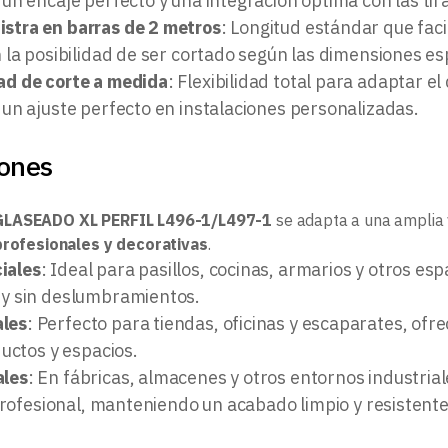
n encaje perfecto y una integración óptima con las tir
istra en barras de 2 metros
: Longitud estándar que faci
la posibilidad de ser cortado según las dimensiones esp
dad de corte a medida
: Flexibilidad total para adaptar el
un ajuste perfecto en instalaciones personalizadas.
iones
LASEADO XL PERFIL L496-1/L497-1
se adapta a una amplia 
profesionales y decorativas
.
iales
: Ideal para pasillos, cocinas, armarios y otros es
y sin deslumbramientos.
les
: Perfecto para tiendas, oficinas y escaparates, of
uctos y espacios.
ales
: En fábricas, almacenes y otros entornos industrial
profesional, manteniendo un acabado limpio y resistente