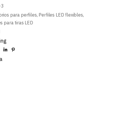
-3
rios para perfiles
,
Perfiles LED flexibles
,
es para tiras LED
d
ing
a