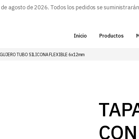
e agosto de 2026. Todos los pedidos se suministrarán a
Inicio
Productos
M
AGUJERO TUBO SILICONA FLEXIBLE 6x12mm
C
N
D
C
TAP
P
CON
Z