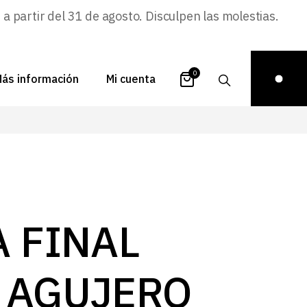
 partir del 31 de agosto. Disculpen las molestias.
0
ás información
Mi cuenta
atálogos
Login
uestra historia
Carrito
istribuidores
Pedidos
ontacto
Recuperar
A FINAL
contraseña
FAQs
royectos
 AGUJERO
ona de inspiración