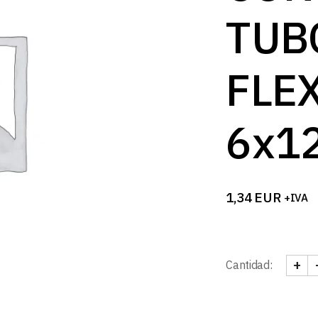
B
TUB
FLE
6x1
1,34
EUR
+IVA
+
Cantidad:
TAPA