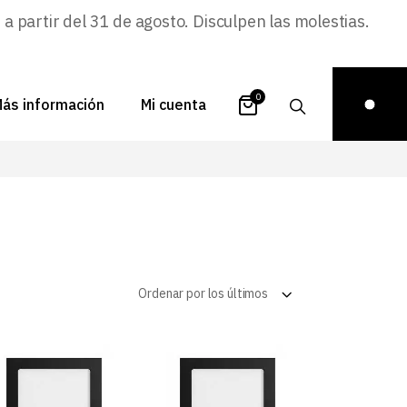
 partir del 31 de agosto. Disculpen las molestias.
0
ás información
Mi cuenta
atálogos
Login
uestra historia
Carrito
istribuidores
Pedidos
ontacto
Recuperar
Ordenar por los últimos
contraseña
FAQs
royectos
ona de inspiración