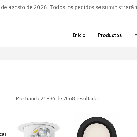
e agosto de 2026. Todos los pedidos se suministrarán a
Inicio
Productos
M
C
N
D
C
Ordenado
Mostrando 25–36 de 2068 resultados
por
los
últimos
P
Z
car