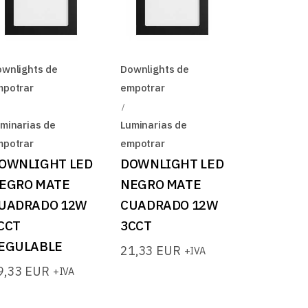
log
wnlights de
Downlights de
mpotrar
empotrar
minarias de
Luminarias de
mpotrar
empotrar
OWNLIGHT LED
DOWNLIGHT LED
EGRO MATE
NEGRO MATE
UADRADO 12W
CUADRADO 12W
CCT
3CCT
EGULABLE
21,33
EUR
+IVA
9,33
EUR
+IVA