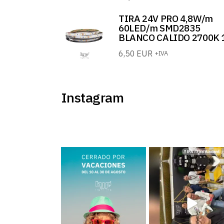
TIRA 24V PRO 4,8W/m
60LED/m SMD2835
BLANCO CALIDO 2700K 
6,50
EUR
+IVA
Instagram
BJF Lighting permanecerá
Estamos en el Levante H
𝗰𝗲𝗿𝗿𝗮𝗱𝗼 𝗽𝗼𝗿
...
Meeting ¡Te esperamos!
..
2
0
39
5