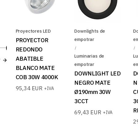
B
Proyectores LED
Downlights de
Do
PROYECTOR
empotrar
e
REDONDO
Precio
Precio
Luminarias de
Lu
ABATIBLE
r
mínimo
máximo
empotrar
e
BLANCO MATE
DOWNLIGHT LED
D
COB 30W 4000K
NEGRO MATE
N
95,34
EUR
+IVA
Ø190mm 30W
C
3CCT
3
R
69,43
EUR
+IVA
2