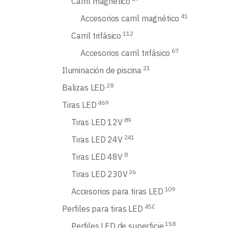
Carril magnético
41
Accesorios carril magnético
112
Carril trifásico
67
Accesorios carril trifásico
21
Iluminación de piscina
28
Balizas LED
469
Tiras LED
89
Tiras LED 12V
241
Tiras LED 24V
8
Tiras LED 48V
26
Tiras LED 230V
109
Accesorios para tiras LED
450
Perfiles para tiras LED
158
Perfiles LED de superficie