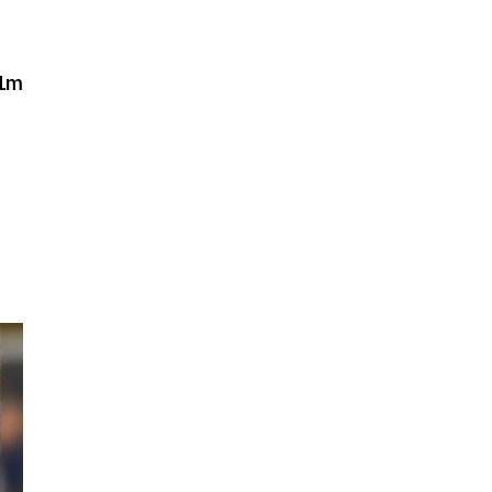
1m
ome
.