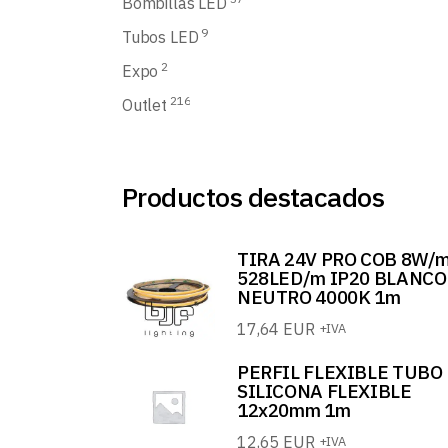
Bombillas LED
9
Tubos LED
2
Expo
216
Outlet
Productos destacados
TIRA 24V PRO COB 8W/
528LED/m IP20 BLANCO
NEUTRO 4000K 1m
17,64
EUR
+IVA
PERFIL FLEXIBLE TUBO
SILICONA FLEXIBLE
12x20mm 1m
12,65
EUR
+IVA