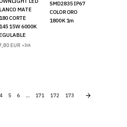
OWNLIGHT LED
SMD2835 IP67
LANCO MATE
COLOR ORO
180 CORTE
1800K 1m
145 15W 6000K
EGULABLE
7,80
EUR
+IVA
4
5
6
…
171
172
173