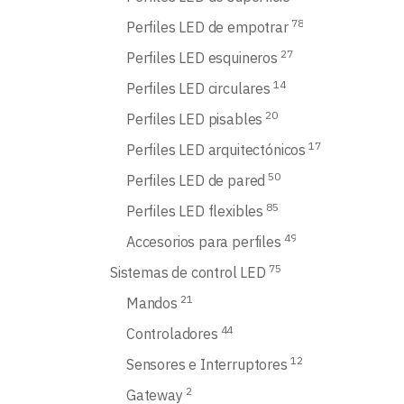
78
Perfiles LED de empotrar
27
Perfiles LED esquineros
14
Perfiles LED circulares
20
Perfiles LED pisables
17
Perfiles LED arquitectónicos
50
Perfiles LED de pared
85
Perfiles LED flexibles
49
Accesorios para perfiles
75
Sistemas de control LED
21
Mandos
44
Controladores
12
Sensores e Interruptores
2
Gateway