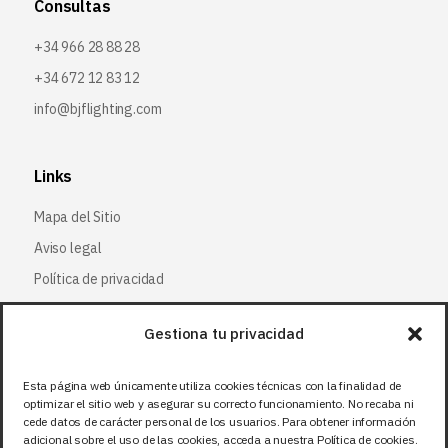
Consultas
+34 966 28 88 28
+34 672 12 83 12
info@bjflighting.com
Links
Mapa del Sitio
Aviso legal
Política de privacidad
Política de cookies
Gestiona tu privacidad
Síguenos
Esta página web únicamente utiliza cookies técnicas con la finalidad de
optimizar el sitio web y asegurar su correcto funcionamiento. No recaba ni
Facebook
cede datos de carácter personal de los usuarios. Para obtener información
adicional sobre el uso de las cookies, acceda a nuestra Política de cookies.