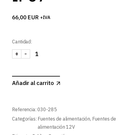
66,00
EUR
+IVA
Cantidad:
+
-
FUENTE ALIMENTACION 12V MEAN WELL XLG 75W
Añadir al carrito
Referencia:
030-285
Categorías:
Fuentes de alimentación
,
Fuentes de
alimentación 12V