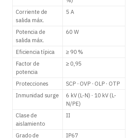
%)
Corriente de
5 A
salida máx.
Potencia de
60 W
salida máx.
Eficiencia típica
≥ 90 %
Factor de
≥ 0,95
potencia
Protecciones
SCP · OVP · OLP · OTP
Inmunidad surge
6 kV (L-N) · 10 kV (L-
N/PE)
Clase de
II
aislamiento
Grado de
IP67