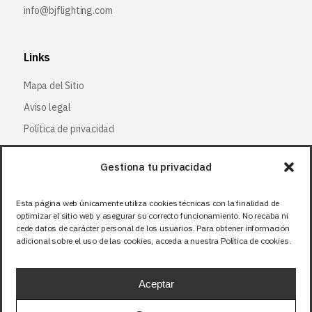
info@bjflighting.com
Links
Mapa del Sitio
Aviso legal
Política de privacidad
Política de cookies
Gestiona tu privacidad
Síguenos
Esta página web únicamente utiliza cookies técnicas con la finalidad de
optimizar el sitio web y asegurar su correcto funcionamiento. No recaba ni
Facebook
cede datos de carácter personal de los usuarios. Para obtener información
adicional sobre el uso de las cookies, acceda a nuestra Política de cookies.
X (Twitter
)
Instagram
Aceptar
LinkedIn