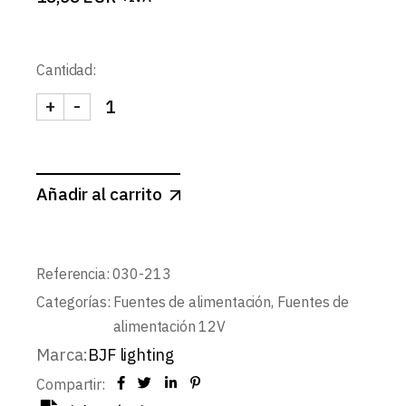
Cantidad:
+
-
FUENTE ALIMENTACION 12V-DC 80W IP20 canti
Añadir al carrito
Referencia:
030-213
Categorías:
Fuentes de alimentación
,
Fuentes de
alimentación 12V
Marca:
BJF lighting
Compartir: