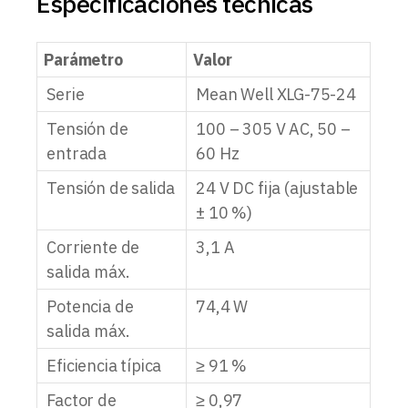
Especificaciones técnicas
Parámetro
Valor
Serie
Mean Well XLG-75-24
Tensión de
100 – 305 V AC, 50 –
entrada
60 Hz
Tensión de salida
24 V DC fija (ajustable
± 10 %)
Corriente de
3,1 A
salida máx.
Potencia de
74,4 W
salida máx.
Eficiencia típica
≥ 91 %
Factor de
≥ 0,97