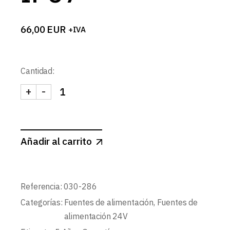
66,00
EUR
+IVA
Cantidad:
+
-
FUENTE ALIMENTACION 24V MEAN WELL XLG 75W
Añadir al carrito
Referencia:
030-286
Categorías:
Fuentes de alimentación
,
Fuentes de
alimentación 24V