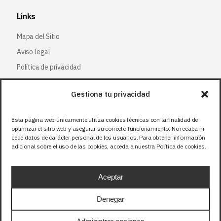
Links
Mapa del Sitio
Aviso legal
Política de privacidad
Política de cookies
Gestiona tu privacidad
Síguenos
Esta página web únicamente utiliza cookies técnicas con la finalidad de
optimizar el sitio web y asegurar su correcto funcionamiento. No recaba ni
Facebook
cede datos de carácter personal de los usuarios. Para obtener información
adicional sobre el uso de las cookies, acceda a nuestra Política de cookies.
X (Twitter
)
Instagram
Aceptar
LinkedIn
Denegar
Precios sin IVA (21%). Tasa RAEE incluida en