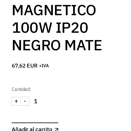
MAGNETICO
100W IP20
NEGRO MATE
67,62
EUR
+IVA
Cantidad:
+
-
FUENTE ALIMENTACION 48V CARRIL MAGNETICO
Añadir al carrito